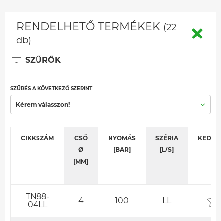
RENDELHETŐ TERMÉKEK
(22
db)
SZŰRŐK
SZŰRÉS A KÖVETKEZŐ SZERINT
Kérem válasszon!
CIKKSZÁM
CSŐ
NYOMÁS
SZÉRIA
KEDVE
Ø
[BAR]
[L/S]
[MM]
TN88-
4
100
LL
04LL