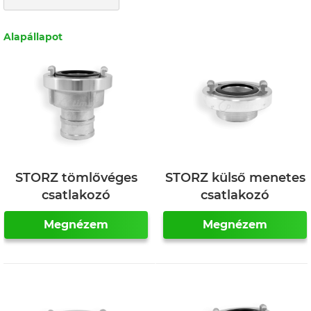
Alapállapot
STORZ tömlővéges
STORZ külső menetes
csatlakozó
csatlakozó
Megnézem
Megnézem