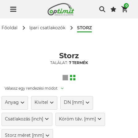
0
STORZ
Főoldal
Ipari csatlakozók
Storz
TALÁLAT:
7 TERMÉK
Válassz egy rendezési módot
Anyag
Kivitel
DN [mm]
Csatlakozás [inch]
Köröm táv. [mm]
Storz méret [mm]