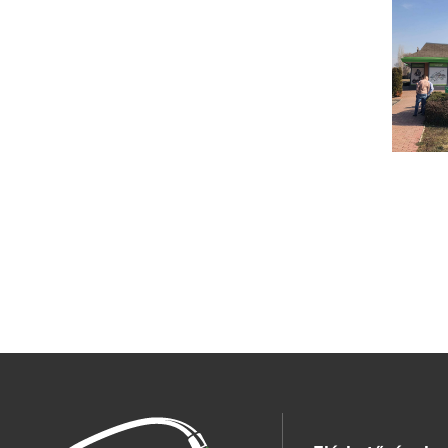
Kecskemét -
Kiskereskedelem és szerviz
6000, Kecskemét, Halasi, út, 25-27.,
Magyarország
Szombathely -
Kiskereskedelem és szerviz
9700, Szombathely, Tátika, utca, 1/b.,
Magyarország
Nagyvárad -
Nagykereskedelem és
szerviz
jud. Bihor,, Oradea, str. Ogorului, ., Nr
65 F/3, Románia
Mobil szerviz - Nyugat-Mo
2051, Biatorbágy, Meggyfa, utca, 2,
Magyarország