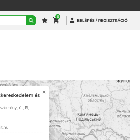
0
BELÉPÉS / REGISZTRÁCIÓ
skereskedelem és
zberényi, út, 15,
t.hu