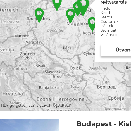
Nyitvatartás
Hétfő
Kedd
Szerda
Csütörtök
Péntek
Szombat
Vasárnap
Útvon
TRL + görgetés használatával nagyítható
Budapest - Kis