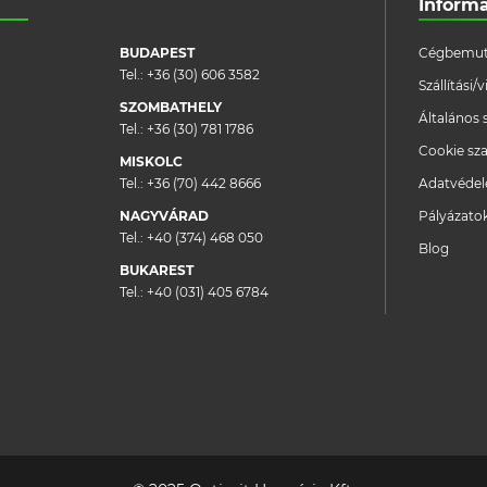
Inform
BUDAPEST
Cégbemut
Tel.:
+36 (30) 606 3582
Szállítási
SZOMBATHELY
Általános 
Tel.:
+36 (30) 781 1786
Cookie sza
MISKOLC
Tel.:
+36 (70) 442 8666
Adatvéde
NAGYVÁRAD
Pályázato
Tel.:
+40 (374) 468 050
Blog
BUKAREST
Tel.:
+40 (031) 405 6784