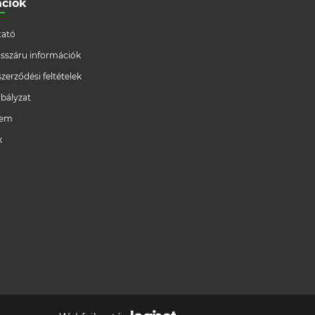
ációk
ató
/visszáru információk
szerződési feltételek
bályzat
lem
k