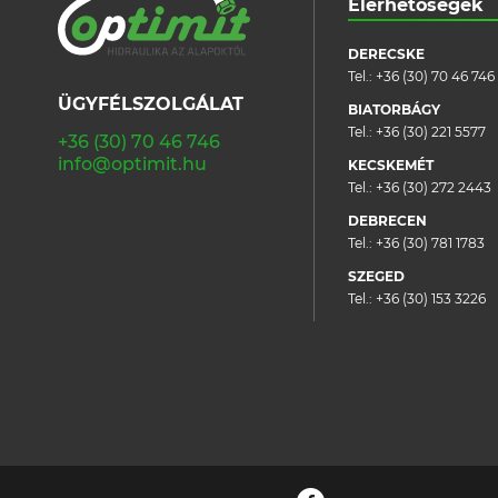
Elérhetőségek
Mobil szerviz - Kelet-Mo
4031, Debrecen, Pósa, utca, 58.,
DERECSKE
Magyarország
Tel.:
+36 (30) 70 46 746
ÜGYFÉLSZOLGÁLAT
BIATORBÁGY
Szeged - Kiskereskedelem és
Tel.:
+36 (30) 221 5577
+36 (30) 70 46 746
szerviz
info@optimit.hu
KECSKEMÉT
6728, Szeged, Dorozsmai, út, 30.,
Tel.:
+36 (30) 272 2443
Magyarország
DEBRECEN
Tel.:
+36 (30) 781 1783
Temesvár - Kiskereskedelem
és szerviz
SZEGED
Tel.:
+36 (30) 153 3226
jud. Timișoara,, Timisoara, str. Calea
Dorobantilor, ., Nr. 63, Románia
Bukarest -
Nagykereskedelem és
szerviz
jud. Ilfov,, Bukarest, str. Soseaua de
Centura, ., Nr. 1D, Románia