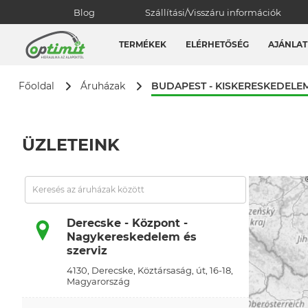
Blog
Szállítási/Visszáru információk
TERMÉKEK
ELÉRHETŐSÉG
AJÁNLAT
BUDAPEST - KISKERESKEDELEM
Főoldal
Áruházak
ÜZLETEINK
Derecske - Központ -
Nagykereskedelem és
szerviz
4130, Derecske, Köztársaság, út, 16-18,
Magyarország