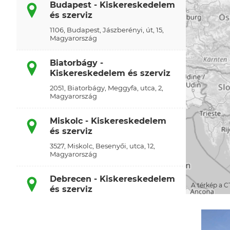
Budapest - Kiskereskedelem
és szerviz
1106, Budapest, Jászberényi, út, 15,
Magyarország
Biatorbágy -
Kiskereskedelem és szerviz
2051, Biatorbágy, Meggyfa, utca, 2,
Magyarország
Miskolc - Kiskereskedelem
és szerviz
3527, Miskolc, Besenyői, utca, 12,
Magyarország
Debrecen - Kiskereskedelem
A térkép a C
és szerviz
4031, Debrecen, Pósa, utca, 58,
Magyarország