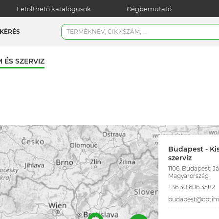
Letölthető katalógusok
Cégbemutató
KÉRÉS
 ÉS SZERVIZ
Budapest - Ki
szerviz
1106, Budapest, Jás
Magyarország
+36 30 606 3582
budapest@optimi