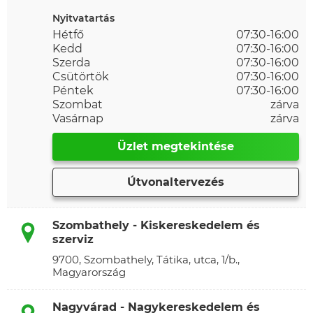
Nyitvatartás
Hétfő
07:30-16:00
Kedd
07:30-16:00
Szerda
07:30-16:00
Csütörtök
07:30-16:00
Péntek
07:30-16:00
Szombat
zárva
Vasárnap
zárva
Üzlet megtekintése
Útvonaltervezés
Szombathely - Kiskereskedelem és
szerviz
9700, Szombathely, Tátika, utca, 1/b.,
Magyarország
Nagyvárad - Nagykereskedelem és