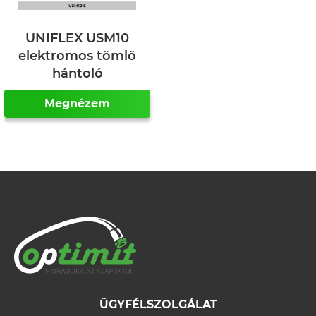
UNIFLEX USM10
elektromos tömlő
hántoló
Megnézem
ÜGYFÉLSZOLGÁLAT