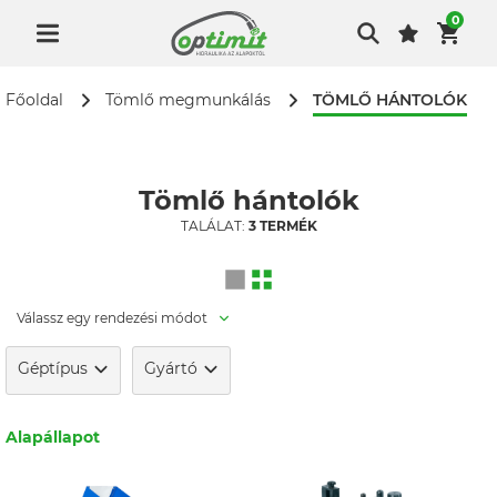
0
TÖMLŐ HÁNTOLÓK
Főoldal
Tömlő megmunkálás
Tömlő hántolók
TALÁLAT:
3 TERMÉK
Válassz egy rendezési módot
Géptípus
Gyártó
Alapállapot