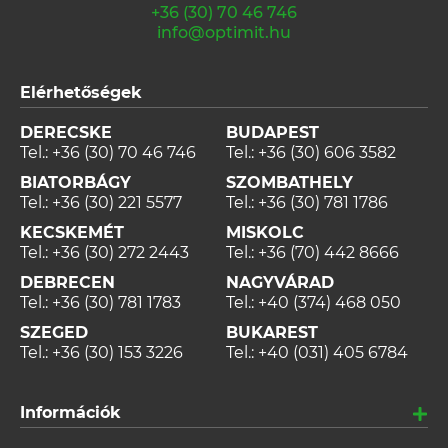
+36 (30) 70 46 746
info@optimit.hu
Elérhetőségek
DERECSKE
BUDAPEST
Tel.:
+36 (30) 70 46 746
Tel.:
+36 (30) 606 3582
BIATORBÁGY
SZOMBATHELY
Tel.:
+36 (30) 221 5577
Tel.:
+36 (30) 781 1786
KECSKEMÉT
MISKOLC
Tel.:
+36 (30) 272 2443
Tel.:
+36 (70) 442 8666
DEBRECEN
NAGYVÁRAD
Tel.:
+36 (30) 781 1783
Tel.:
+40 (374) 468 050
SZEGED
BUKAREST
Tel.:
+36 (30) 153 3226
Tel.:
+40 (031) 405 6784
Információk