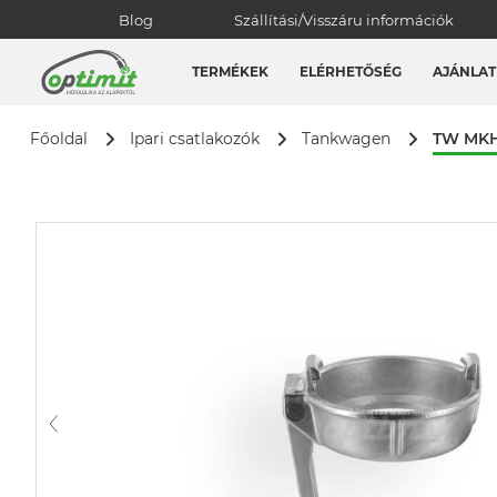
Blog
Szállítási/Visszáru információk
TERMÉKEK
ELÉRHETŐSÉG
AJÁNLAT
TW MKH
Főoldal
Ipari csatlakozók
Tankwagen