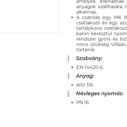
amelyek ellenállnak
anyagok szállítására, 
alkalmas.
A csatolás egy MK (M
csatlakozó és egy azo
tartálykocsi csatlako
karon keresztül nyomá
rendszer gyors és bi
nincs szükség villásk
történik.
Szabvány:
EN-14420-6
Anyag:
AISI 316
Névleges nyomás:
PN 16