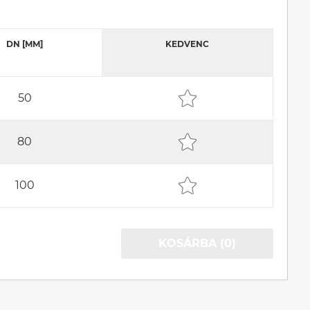
DN [MM]
KEDVENC
50
80
100
KOSÁRBA (0)