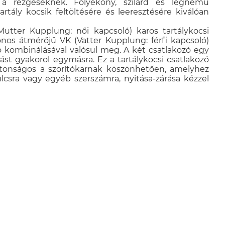
 a rezgéseknek. Folyékony, szilárd és légnemű
tartály kocsik feltöltésére és leeresztésére kiválóan
utter Kupplung: női kapcsoló) karos tartálykocsi
nos átmérőjű VK (Vatter Kupplung: férfi kapcsoló)
zó kombinálásával valósul meg. A két csatlakozó egy
st gyakorol egymásra. Ez a tartálykocsi csatlakozó
ztonságos a szorítókarnak köszönhetően, amelyhez
ulcsra vagy egyéb szerszámra, nyitása-zárása kézzel