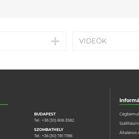
VIDEÓK
Inform
BUDAPEST
Cégbemut
Tel.:
+36 (30) 606 3582
Szállítási
SZOMBATHELY
Általános 
Tel.:
+36 (30) 781 1786