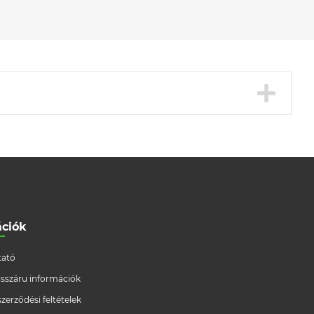
ációk
ató
/visszáru információk
szerződési feltételek