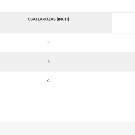
CSATLAKOZÁS [INCH]
2
3
4