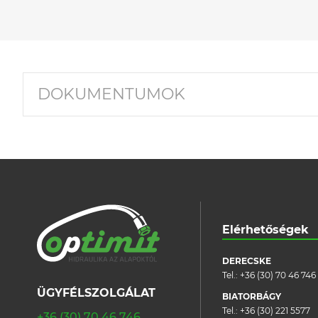
DOKUMENTUMOK
Elérhetőségek
DERECSKE
Tel.:
+36 (30) 70 46 746
ÜGYFÉLSZOLGÁLAT
BIATORBÁGY
Tel.:
+36 (30) 221 5577
+36 (30) 70 46 746