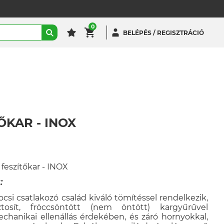
0
BELÉPÉS / REGISZTRÁCIÓ
ŐKAR - INOX
eszítőkar - INOX
:
csi csatlakozó család kiváló tömítéssel rendelkezik,
tosít, fröccsöntött (nem öntött) kargyűrűvel
chanikai ellenállás érdekében, és záró hornyokkal,