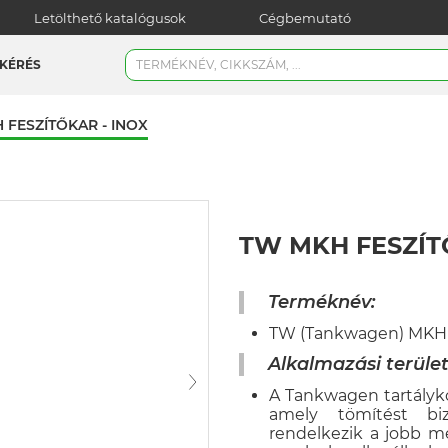
Letölthető katalógusok
Cégbemutató
KÉRÉS
 FESZÍTŐKAR - INOX
TW MKH FESZÍT
Terméknév:
TW (Tankwagen) MKH f
Alkalmazási terület
A Tankwagen tartályko
amely tömítést biz
rendelkezik a jobb me