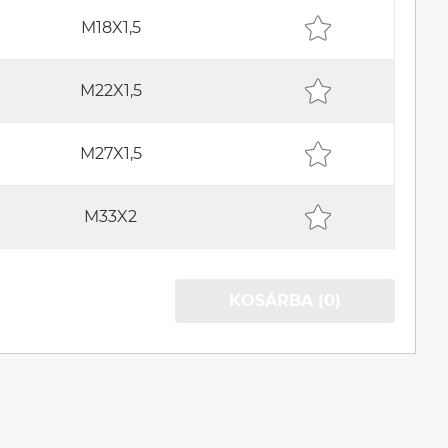
M18X1,5
M22X1,5
M27X1,5
M33X2
KOSÁRBA (0)