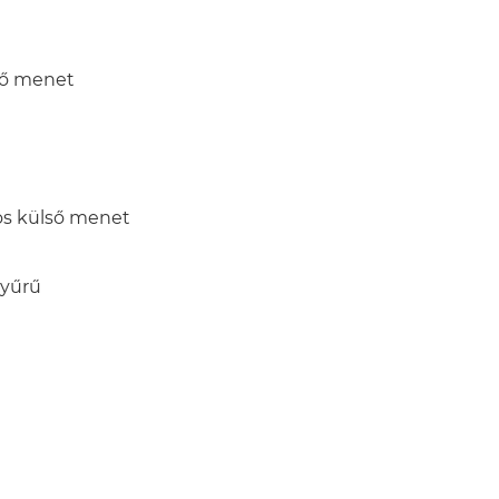
ső menet
s külső menet
gyűrű