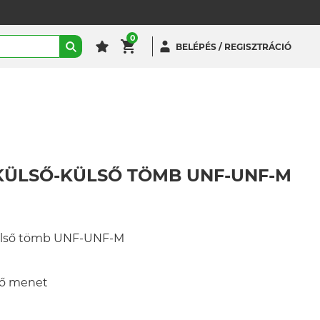
0
BELÉPÉS / REGISZTRÁCIÓ
KÜLSŐ-KÜLSŐ TÖMB UNF-UNF-M
külső tömb UNF-UNF-M
ső menet