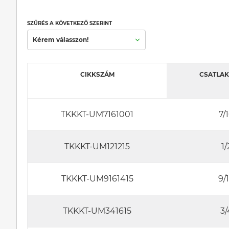
SZŰRÉS A KÖVETKEZŐ SZERINT
Kérem válasszon!
CIKKSZÁM
CSATLAKO
TKKKT-UM7161001
7/
TKKKT-UM121215
1
TKKKT-UM9161415
9/
TKKKT-UM341615
3