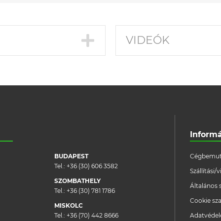
VIDEÓK
Inform
BUDAPEST
Cégbemut
Tel.:
+36 (30) 606 3582
Szállítási
SZOMBATHELY
Általános 
Tel.:
+36 (30) 781 1786
Cookie sza
MISKOLC
Tel.:
+36 (70) 442 8666
Adatvéde