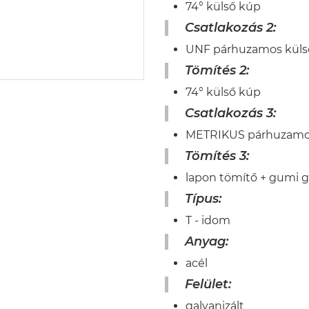
74° külső kúp
Csatlakozás 2:
UNF párhuzamos kül
Tömítés 2:
74° külső kúp
Csatlakozás 3:
METRIKUS párhuzamo
Tömítés 3:
lapon tömítő + gumi 
Típus:
T - idom
Anyag:
acél
Felület:
galvanizált