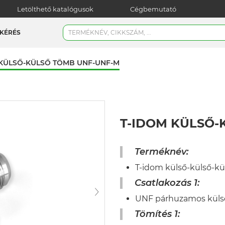
Letölthető katalógusok
Cégbemutató
KÉRÉS
-KÜLSŐ-KÜLSŐ TÖMB UNF-UNF-M
T-IDOM KÜLSŐ-
Terméknév:
T-idom külső-külső-
Csatlakozás 1:
UNF párhuzamos kül
Tömítés 1: