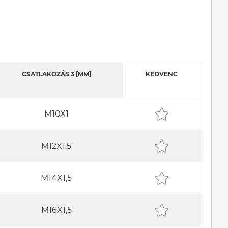
CSATLAKOZÁS 3 [MM]
KEDVENC
M10X1
M12X1,5
M14X1,5
M16X1,5