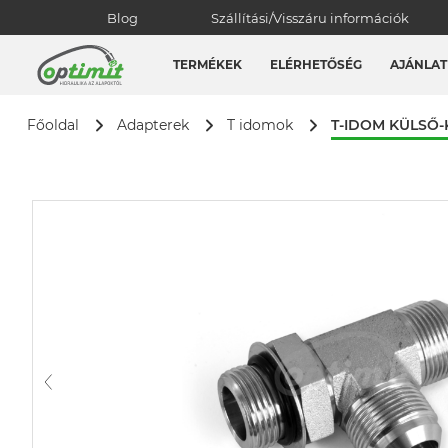
Blog
Szállítási/Visszáru információk
TERMÉKEK
ELÉRHETŐSÉG
AJÁNLAT
T-IDOM KÜLSŐ
Főoldal
Adapterek
T idomok