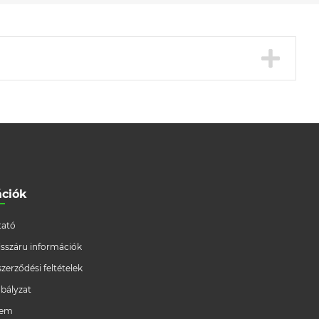
ációk
ató
/visszáru információk
szerződési feltételek
bályzat
lem