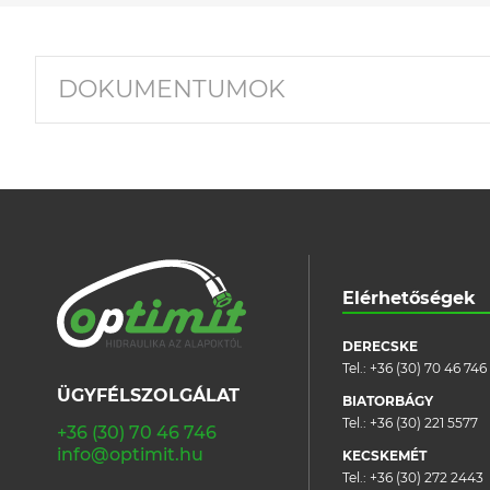
DOKUMENTUMOK
Elérhetőségek
DERECSKE
Tel.:
+36 (30) 70 46 746
ÜGYFÉLSZOLGÁLAT
BIATORBÁGY
Tel.:
+36 (30) 221 5577
+36 (30) 70 46 746
info@optimit.hu
KECSKEMÉT
Tel.:
+36 (30) 272 2443