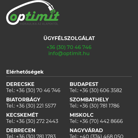
ÜGYFÉLSZOLGÁLAT
+36 (30) 70 46 746
info@optimit.hu
Elérhetőségek
DERECSKE
BUDAPEST
Tel.:
+36 (30) 70 46 746
Tel.:
+36 (30) 606 3582
BIATORBÁGY
SZOMBATHELY
Tel.:
+36 (30) 221 5577
Tel.:
+36 (30) 781 1786
KECSKEMÉT
MISKOLC
Tel.:
+36 (30) 272 2443
Tel.:
+36 (70) 442 8666
DEBRECEN
NAGYVÁRAD
Tel.:
+36 (30) 781 1783
Tel.:
+40 (374) 468 050