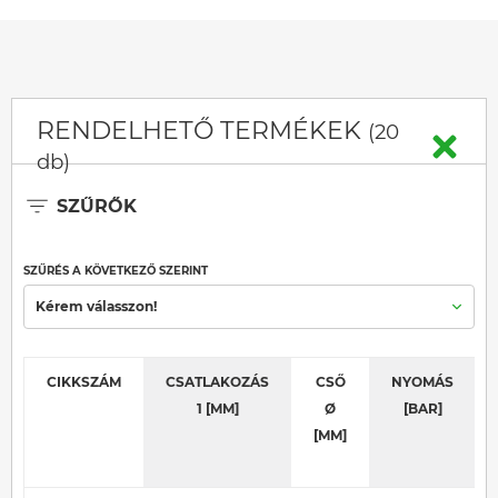
RENDELHETŐ TERMÉKEK
(20
db)
SZŰRŐK
SZŰRÉS A KÖVETKEZŐ SZERINT
Kérem válasszon!
CIKKSZÁM
CSATLAKOZÁS
CSŐ
NYOMÁS
1 [MM]
Ø
[BAR]
[MM]