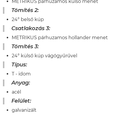
METRIKUS párhuzamos külső menet
Tömítés 2:
24° belső kúp
Csatlakozás 3:
METRIKUS párhuzamos hollander menet
Tömítés 3:
24° külső kúp vágógyűrűvel
Típus:
T - idom
Anyag:
acél
Felület:
galvanizált