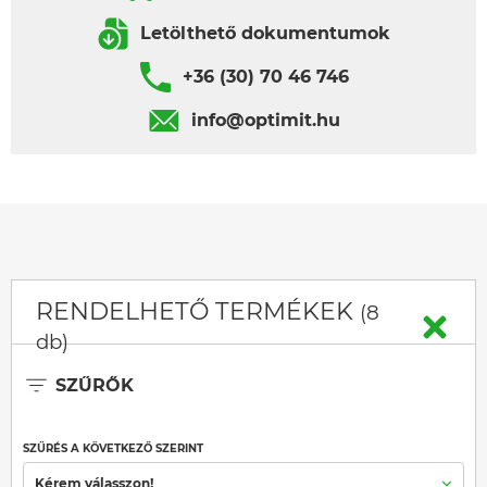
Letölthető dokumentumok
+36 (30) 70 46 746
info@optimit.hu
RENDELHETŐ TERMÉKEK
(8
db)
SZŰRŐK
SZŰRÉS A KÖVETKEZŐ SZERINT
Kérem válasszon!