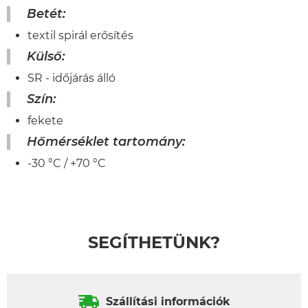
Betét:
textil spirál erősítés
Külső:
SR - időjárás álló
Szín:
fekete
Hőmérséklet tartomány:
-30 °C / +70 °C
SEGÍTHETÜNK?
Szállítási információk