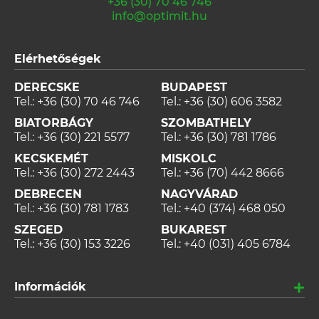
+36 (30) 70 46 746
info@optimit.hu
Elérhetőségek
DERECSKE
BUDAPEST
Tel.:
+36 (30) 70 46 746
Tel.:
+36 (30) 606 3582
BIATORBÁGY
SZOMBATHELY
Tel.:
+36 (30) 221 5577
Tel.:
+36 (30) 781 1786
KECSKEMÉT
MISKOLC
Tel.:
+36 (30) 272 2443
Tel.:
+36 (70) 442 8666
DEBRECEN
NAGYVÁRAD
Tel.:
+36 (30) 781 1783
Tel.:
+40 (374) 468 050
SZEGED
BUKAREST
Tel.:
+36 (30) 153 3226
Tel.:
+40 (031) 405 6784
Információk