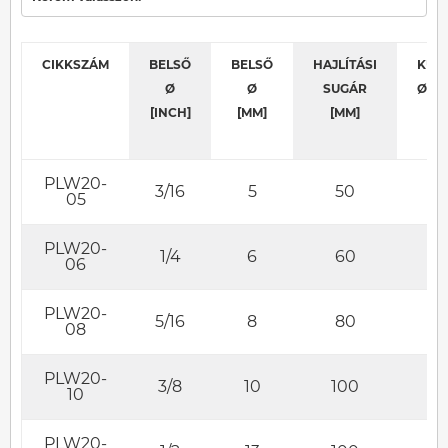
CIKKSZÁM
BELSŐ
BELSŐ
HAJLÍTÁSI
KÜL
Ø
Ø
SUGÁR
Ø [M
[INCH]
[MM]
[MM]
PLW20-
3/16
5
50
11
05
PLW20-
1/4
6
60
12
06
PLW20-
5/16
8
80
15
08
PLW20-
3/8
10
100
17
10
PLW20-