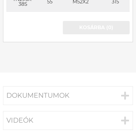
55
M52X2
315
38S
KOSÁRBA (0)
DOKUMENTUMOK
VIDEÓK