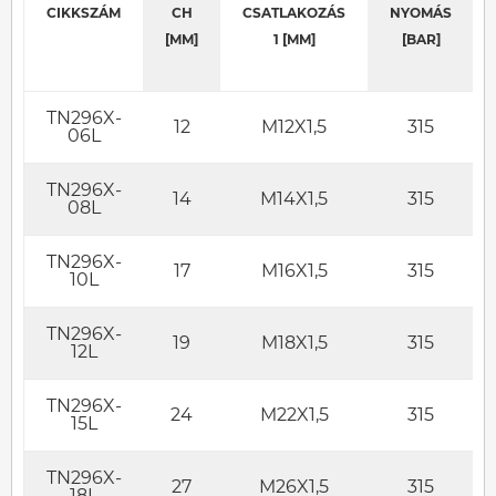
CIKKSZÁM
CH
CSATLAKOZÁS
NYOMÁS
[MM]
1 [MM]
[BAR]
TN296X-
12
M12X1,5
315
06L
TN296X-
14
M14X1,5
315
08L
TN296X-
17
M16X1,5
315
10L
TN296X-
19
M18X1,5
315
12L
TN296X-
24
M22X1,5
315
15L
TN296X-
27
M26X1,5
315
18L