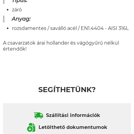
Típus:
záró
Anyag:
rozsdamentes / saválló acél / EN1.4404 - AISI 316L
A csavarzatok árai hollander és vágógyűrű nélkül
értendők!
SEGÍTHETÜNK?
Szállítási információk
Letölthető dokumentumok