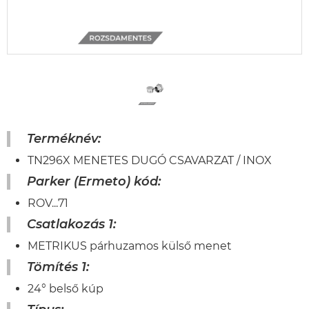
Terméknév:
TN296X MENETES DUGÓ CSAVARZAT / INOX
Parker (Ermeto) kód:
ROV...71
Csatlakozás 1:
METRIKUS párhuzamos külső menet
Tömítés 1:
24° belső kúp