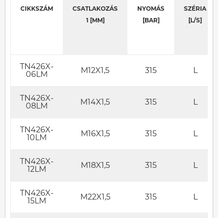
CIKKSZÁM
CSATLAKOZÁS
NYOMÁS
SZÉRIA
1 [MM]
[BAR]
[L/S]
TN426X-
M12X1,5
315
L
06LM
TN426X-
M14X1,5
315
L
08LM
TN426X-
M16X1,5
315
L
10LM
TN426X-
M18X1,5
315
L
12LM
TN426X-
M22X1,5
315
L
15LM