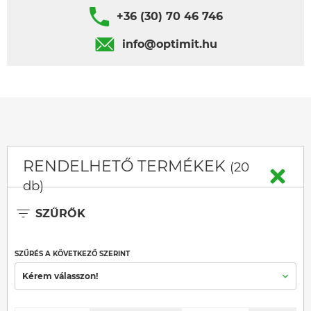
+36 (30) 70 46 746
info@optimit.hu
RENDELHETŐ TERMÉKEK
(20
db)
SZŰRŐK
SZŰRÉS A KÖVETKEZŐ SZERINT
Kérem válasszon!