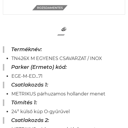
Terméknév:
TN426X M EGYENES CSAVARZAT / INOX
Parker (Ermeto) kód:
EGE-M-ED...71
Csatlakozás 1:
METRIKUS párhuzamos hollander menet
Tömítés 1:
24° külső kúp O-gyűrűvel
Csatlakozás 2: