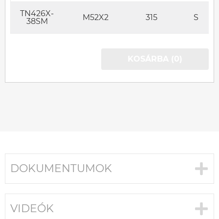
TN426X-
M52X2
315
S
38SM
KOSÁRBA (0)
DOKUMENTUMOK
VIDEÓK