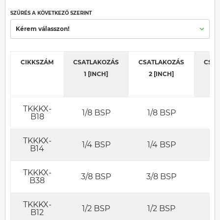
SZŰRÉS A KÖVETKEZŐ SZERINT
Kérem válasszon!
CIKKSZÁM
CSATLAKOZÁS
CSATLAKOZÁS
CSA
1 [INCH]
2 [INCH]
3
TKKKX-
1/8 BSP
1/8 BSP
1
B18
TKKKX-
1/4 BSP
1/4 BSP
1
B14
TKKKX-
3/8 BSP
3/8 BSP
3
B38
TKKKX-
1/2 BSP
1/2 BSP
1
B12