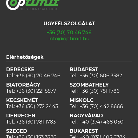
ÜGYFÉLSZOLGÁLAT
+36 (30) 70 46 746
info@optimit.hu
Elérhetőségek
DERECSKE
BUDAPEST
Tel.:
+36 (30) 70 46 746
Tel.:
+36 (30) 606 3582
BIATORBÁGY
SZOMBATHELY
Tel.:
+36 (30) 221 5577
Tel.:
+36 (30) 781 1786
KECSKEMÉT
MISKOLC
Tel.:
+36 (30) 272 2443
Tel.:
+36 (70) 442 8666
DEBRECEN
NAGYVÁRAD
Tel.:
+36 (30) 781 1783
Tel.:
+40 (374) 468 050
SZEGED
BUKAREST
Tel.:
+36 (30) 153 3226
Tel.:
+40 (031) 405 6784