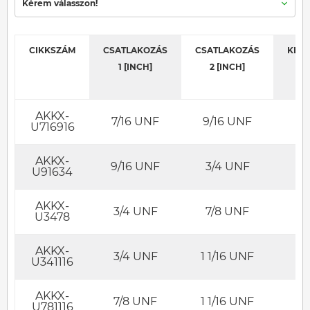
Kérem válasszon!
CIKKSZÁM
CSATLAKOZÁS
CSATLAKOZÁS
KED
1 [INCH]
2 [INCH]
AKKX-
7/16 UNF
9/16 UNF
U716916
AKKX-
9/16 UNF
3/4 UNF
U91634
AKKX-
3/4 UNF
7/8 UNF
U3478
AKKX-
3/4 UNF
1 1/16 UNF
U341116
AKKX-
7/8 UNF
1 1/16 UNF
U781116