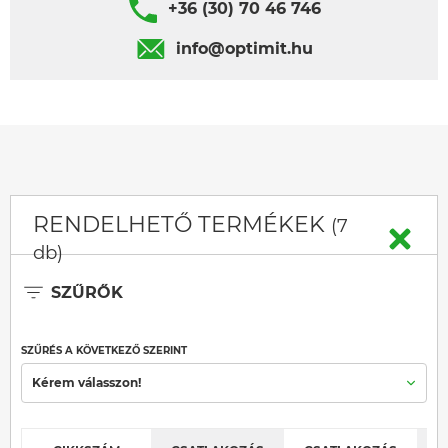
+36 (30) 70 46 746
info@optimit.hu
RENDELHETŐ TERMÉKEK
(7
db)
SZŰRŐK
SZŰRÉS A KÖVETKEZŐ SZERINT
Kérem válasszon!