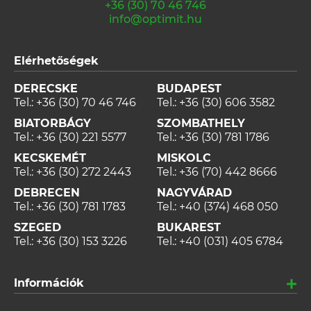
+36 (30) 70 46 746
info@optimit.hu
Elérhetőségek
DERECSKE
BUDAPEST
Tel.:
+36 (30) 70 46 746
Tel.:
+36 (30) 606 3582
BIATORBÁGY
SZOMBATHELY
Tel.:
+36 (30) 221 5577
Tel.:
+36 (30) 781 1786
KECSKEMÉT
MISKOLC
Tel.:
+36 (30) 272 2443
Tel.:
+36 (70) 442 8666
DEBRECEN
NAGYVÁRAD
Tel.:
+36 (30) 781 1783
Tel.:
+40 (374) 468 050
SZEGED
BUKAREST
Tel.:
+36 (30) 153 3226
Tel.:
+40 (031) 405 6784
Információk