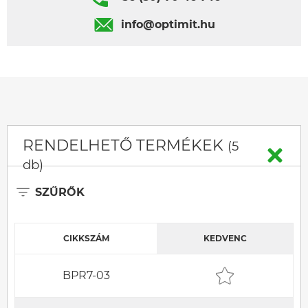
info@optimit.hu
RENDELHETŐ TERMÉKEK
(5
db)
SZŰRŐK
CIKKSZÁM
KEDVENC
BPR7-03