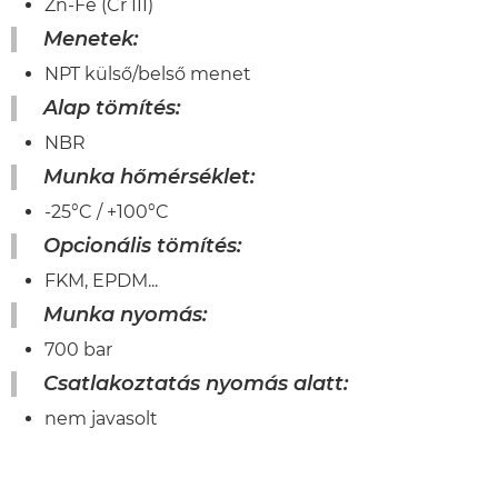
Zn-Fe (Cr III)
Menetek:
NPT külső/belső menet
Alap tömítés:
NBR
Munka hőmérséklet:
-25°C / +100°C
Opcionális tömítés:
FKM, EPDM...
Munka nyomás:
700 bar
Csatlakoztatás nyomás alatt:
nem javasolt