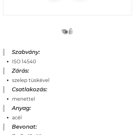
Szabvány:
ISO 14540
Zárás:
szelep tüskével
Csatlakozás:
menettel
Anyag:
acél
Bevonat: