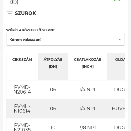
db)
SZŰRŐK
SZŰRÉS A KÖVETKEZŐ SZERINT
Kérem válasszon!
CIKKSZÁM
ÁTFOLYÁS
CSATLAKOZÁS
OLDAL
[DN]
[INCH]
PVMD-
06
1/4 NPT
DUGÓ
N20614
PVMH-
06
1/4 NPT
HÜVELY
N10614
PVMD-
10
3/8 NPT
DUGÓ
N21038