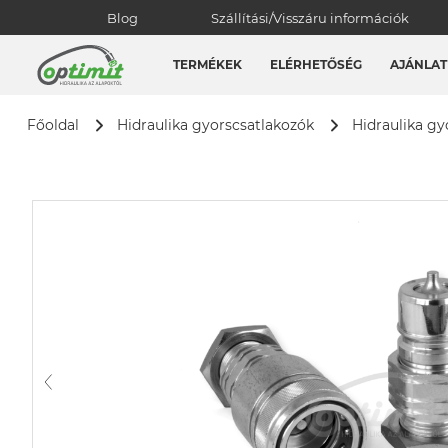
Blog
Szállítási/Visszáru információk
TERMÉKEK
ELÉRHETŐSÉG
AJÁNLAT
Főoldal
Hidraulika gyorscsatlakozók
Hidraulika gy