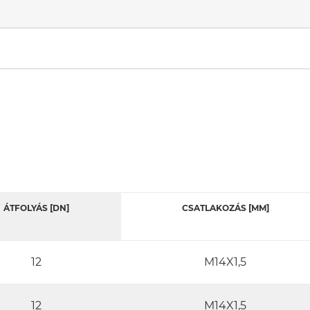
ÁTFOLYÁS [DN]
CSATLAKOZÁS [MM]
12
M14X1,5
12
M14X1,5