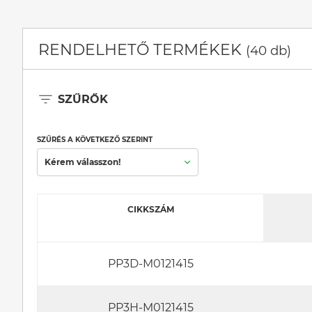
RENDELHETŐ TERMÉKEK
(40 db)
SZŰRŐK
SZŰRÉS A KÖVETKEZŐ SZERINT
Kérem válasszon!
CIKKSZÁM
PP3D-M0121415
PP3H-M0121415