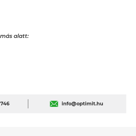
más alatt:
 746
info@optimit.hu