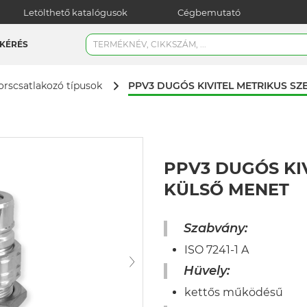
Letölthető katalógusok
Cégbemutató
KÉRÉS
PPV3 DUGÓS KIVITEL METRIKUS S
orscsatlakozó típusok
PPV3 DUGÓS KI
KÜLSŐ MENET
Szabvány:
ISO 7241-1 A
Hüvely:
kettős működésű