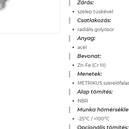
Zárás:
szelep tüskével
Csatlakozás:
radiális golyósor
Anyag:
acél
Bevonat:
Zn-Fe (Cr III)
Menetek:
METRIKUS szerelőfala
Alap tömítés:
NBR
Munka hőmérséklet
-25°C / +100°C
Opcionális tömítés: