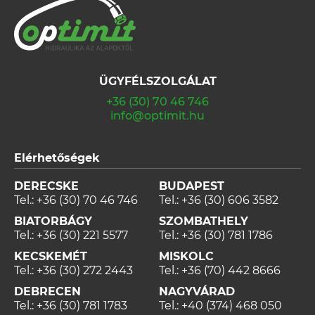
ÜGYFÉLSZOLGÁLAT
+36 (30) 70 46 746
info@optimit.hu
Elérhetőségek
DERECSKE
BUDAPEST
Tel.:
+36 (30) 70 46 746
Tel.:
+36 (30) 606 3582
BIATORBÁGY
SZOMBATHELY
Tel.:
+36 (30) 221 5577
Tel.:
+36 (30) 781 1786
KECSKEMÉT
MISKOLC
Tel.:
+36 (30) 272 2443
Tel.:
+36 (70) 442 8666
DEBRECEN
NAGYVÁRAD
Tel.:
+36 (30) 781 1783
Tel.:
+40 (374) 468 050