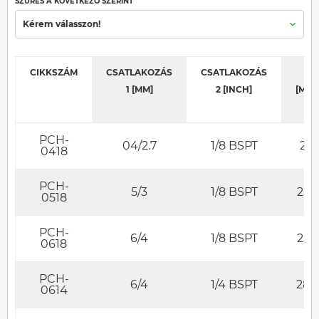
SZŰRÉS A KÖVETKEZŐ SZERINT
Kérem válasszon!
CIKKSZÁM
CSATLAKOZÁS
CSATLAKOZÁS
L
1 [MM]
2 [INCH]
[MM]
PCH-
04/2.7
1/8 BSPT
23
0418
PCH-
5/3
1/8 BSPT
25.1
0518
PCH-
6/4
1/8 BSPT
25.1
0618
PCH-
6/4
1/4 BSPT
28.1
0614