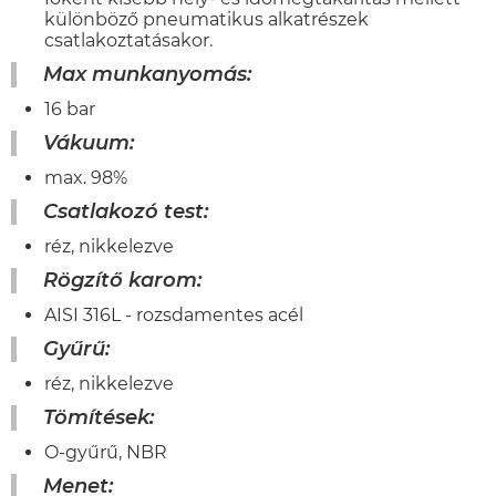
különböző pneumatikus alkatrészek
csatlakoztatásakor.
Max munkanyomás:
16 bar
Vákuum:
max. 98%
Csatlakozó test:
réz, nikkelezve
Rögzítő karom:
AISI 316L - rozsdamentes acél
Gyűrű:
réz, nikkelezve
Tömítések:
O-gyűrű, NBR
Menet: