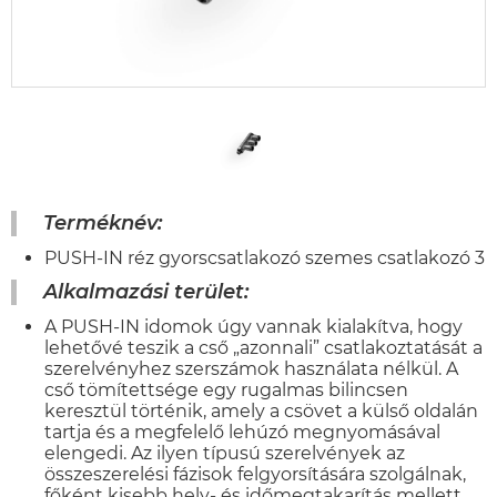
Terméknév:
PUSH-IN réz gyorscsatlakozó szemes csatlakozó 3
Alkalmazási terület:
A PUSH-IN idomok úgy vannak kialakítva, hogy
lehetővé teszik a cső „azonnali” csatlakoztatását a
szerelvényhez szerszámok használata nélkül. A
cső tömítettsége egy rugalmas bilincsen
keresztül történik, amely a csövet a külső oldalán
tartja és a megfelelő lehúzó megnyomásával
elengedi. Az ilyen típusú szerelvények az
összeszerelési fázisok felgyorsítására szolgálnak,
főként kisebb hely- és időmegtakarítás mellett