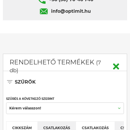
info@optimit.hu
RENDELHETŐ TERMÉKEK
(7
db)
SZŰRŐK
SZŰRÉS A KÖVETKEZŐ SZERINT
Kérem válasszon!
CIKKSZÁM
CSATLAKOZÁS
CSATLAKOZÁS
CSA