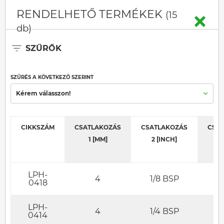
RENDELHETŐ TERMÉKEK
(15
db)
SZŰRŐK
SZŰRÉS A KÖVETKEZŐ SZERINT
Kérem válasszon!
CIKKSZÁM
CSATLAKOZÁS
CSATLAKOZÁS
CSA
1 [MM]
2 [INCH]
LPH-
4
1/8 BSP
0418
LPH-
4
1/4 BSP
0414