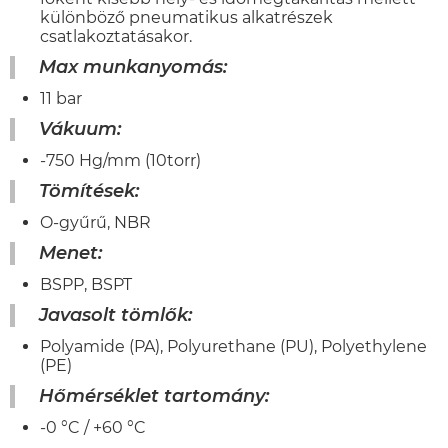
különböző pneumatikus alkatrészek
csatlakoztatásakor.
Max munkanyomás
:
11 bar
Vákuum
:
-750 Hg/mm (10torr)
Tömítések
:
O-gyűrű, NBR
Menet
:
BSPP, BSPT
Javasolt tömlők
:
Polyamide (PA), Polyurethane (PU), Polyethylene
(PE)
Hőmérséklet tartomány:
-0 °C / +60 °C