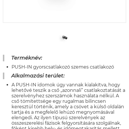
Terméknév:
PUSH-IN gyorscsatlakozó szemes csatlakozó
Alkalmazási terület:
A PUSH-IN idomok úgy vannak kialakítva, hogy
lehetővé teszik a cső „azonnali” csatlakoztatását a
szerelvényhez szerszámok használata nélkül. A
cső tömítettsége egy rugalmas bilincsen
keresztül történik, amely a csövet a külső oldalán
tartja és a megfelelő lehúzó megnyomásával
elengedi. Az ilyen típusú szerelvények az
összeszerelési fázisok felgyorsítására szolgálnak,
főként kisebb hely- és időmegtakarítás mellett