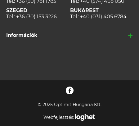
Tel.:
+36 (30) 781 1783
Tel.:
+40 (374) 468 050
SZEGED
BUKAREST
Tel.:
+36 (30) 153 3226
Tel.:
+40 (031) 405 6784
Információk
© 2025 Optimit Hungária Kft.
Webfejlesztés: