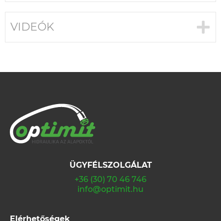
VIDEÓK
ÜGYFÉLSZOLGÁLAT
+36 (30) 70 46 746
info@optimit.hu
Elérhetőségek