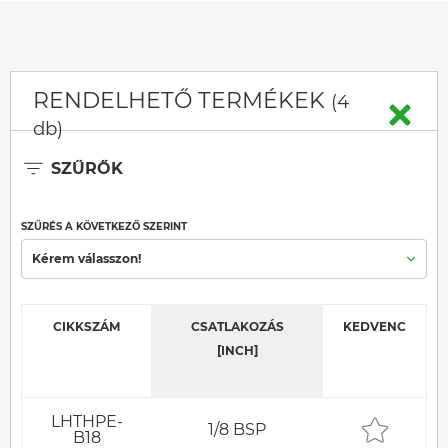
RENDELHETŐ TERMÉKEK
(4
db)
SZŰRŐK
SZŰRÉS A KÖVETKEZŐ SZERINT
Kérem válasszon!
CIKKSZÁM
CSATLAKOZÁS
KEDVENC
[INCH]
LHTHPE-
1/8 BSP
B18