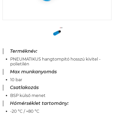
Terméknév:
PNEUMATIKUS hangtompító hosszú kivitel -
polietilén
Max munkanyomás
10 bar
Csatlakozás
BSP külső menet
Hőmérséklet tartomány:
-20 °C / +80 °C