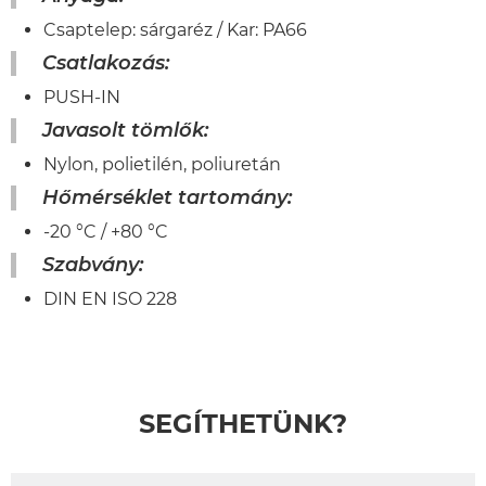
Csaptelep: sárgaréz / Kar: PA66
Csatlakozás
:
PUSH-IN
Javasolt tömlők
:
Nylon, polietilén, poliuretán
Hőmérséklet tartomány:
-20 °C / +80 °C
Szabvány:
DIN EN ISO 228
SEGÍTHETÜNK?