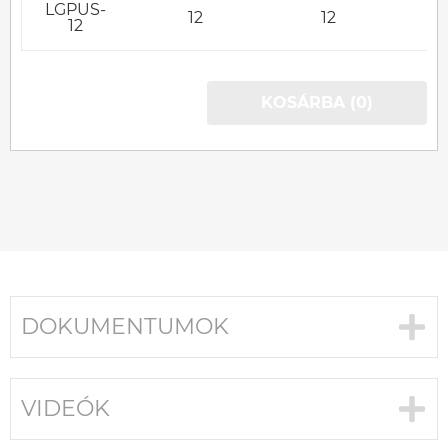
LGPUS-
12
12
1
12
KOSÁRBA (0)
DOKUMENTUMOK
VIDEÓK