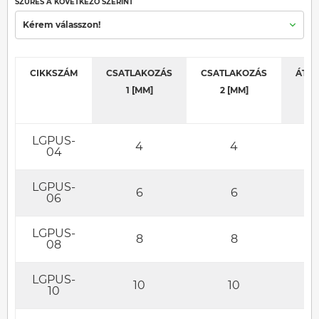
SZŰRÉS A KÖVETKEZŐ SZERINT
Kérem válasszon!
CIKKSZÁM
CSATLAKOZÁS
CSATLAKOZÁS
ÁTFO
1 [MM]
2 [MM]
[D
LGPUS-
4
4
0
04
LGPUS-
6
6
0
06
LGPUS-
8
8
0
08
LGPUS-
10
10
0
10