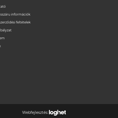
ató
/visszáru információk
szerződési feltételek
bályzat
lem
k
Webfejlesztés: