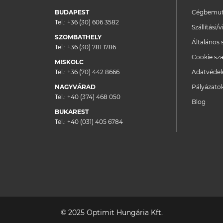
BUDAPEST
Cégbemut
Tel.:
+36 (30) 606 3582
Szállítási
SZOMBATHELY
Általános 
Tel.:
+36 (30) 781 1786
Cookie sza
MISKOLC
Tel.:
+36 (70) 442 8666
Adatvéde
NAGYVÁRAD
Pályázato
Tel.:
+40 (374) 468 050
Blog
BUKAREST
Tel.:
+40 (031) 405 6784
© 2025 Optimit Hungária Kft.