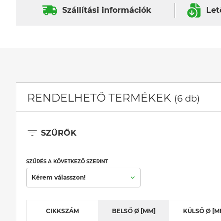
Szállítási információk
Let
RENDELHETŐ TERMÉKEK
(6 db)
SZŰRŐK
SZŰRÉS A KÖVETKEZŐ SZERINT
Kérem válasszon!
CIKKSZÁM
BELSŐ Ø [MM]
KÜLSŐ Ø [M