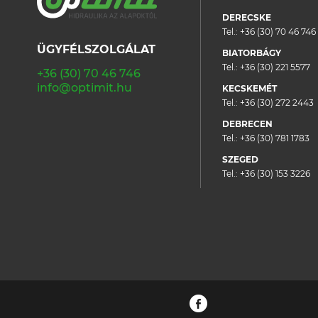
DERECSKE
Tel.:
+36 (30) 70 46 746
ÜGYFÉLSZOLGÁLAT
BIATORBÁGY
Tel.:
+36 (30) 221 5577
+36 (30) 70 46 746
info@optimit.hu
KECSKEMÉT
Tel.:
+36 (30) 272 2443
DEBRECEN
Tel.:
+36 (30) 781 1783
SZEGED
Tel.:
+36 (30) 153 3226