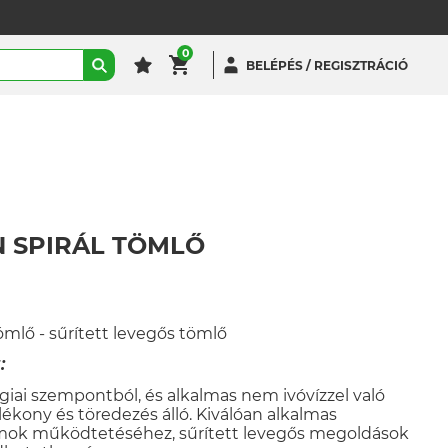
0
BELÉPÉS / REGISZTRÁCIÓ
 SPIRÁL TÖMLŐ
ömlő - sűrített levegős tömlő
:
ógiai szempontból, és alkalmas nem ivóvízzel való
jlékony és töredezés álló. Kiválóan alkalmas
ok működtetéséhez, sűrített levegős megoldások