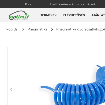
Blog
Szállítási/Visszáru információk
TERMÉKEK
ELÉRHETŐSÉG
AJÁNLAT
Főoldal
Pneumatika
Pneumatika gyorscsatlakozó