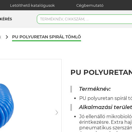
Letölthető katalógusok
Cégbemutató
KÉRÉS
PU POLYURETAN SPIRÁL TÖMLŐ
k
PU POLYURETAN
Terméknév:
PU polyuretan spirál t
Alkalmazási terület
Jó ellenálló mikrobiol
érintkezésre. Extra ha
pneumatikus szerszám