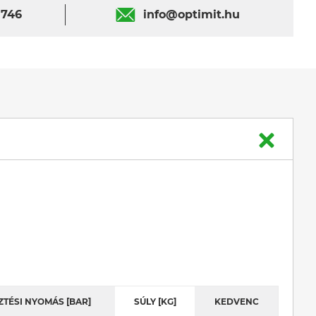
 746
info@optimit.hu
ZTÉSI NYOMÁS [BAR]
SÚLY [KG]
KEDVENC