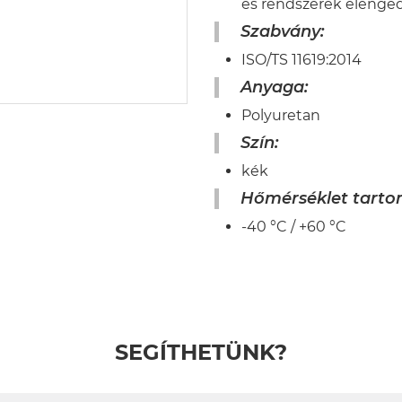
és rendszerek elenged
Szabvány:
ISO/TS 11619:2014
Anyaga:
Polyuretan
Szín:
kék
Hőmérséklet tarto
-40 °C / +60 °C
SEGÍTHETÜNK?