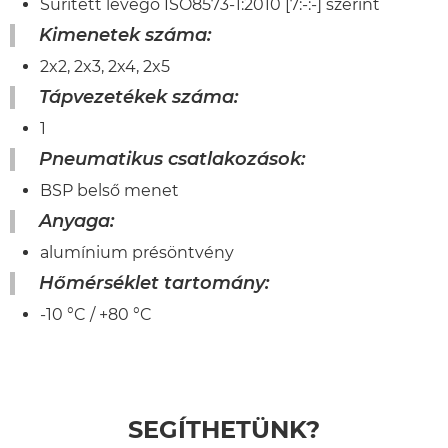
Sűrített levegő ISO8573-1:2010 [7:-:-] szerint
Kimenetek száma:
2x2, 2x3, 2x4, 2x5
Tápvezetékek száma:
1
Pneumatikus csatlakozások:
BSP belső menet
Anyaga:
alumínium présöntvény
Hőmérséklet tartomány:
-10 °C / +80 °C
SEGÍTHETÜNK?