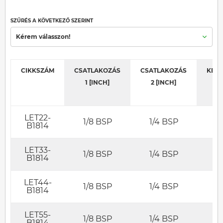
SZŰRÉS A KÖVETKEZŐ SZERINT
Kérem válasszon!
CIKKSZÁM
CSATLAKOZÁS
CSATLAKOZÁS
KED
1 [INCH]
2 [INCH]
LET22-
1/8 BSP
1/4 BSP
B1814
LET33-
1/8 BSP
1/4 BSP
B1814
LET44-
1/8 BSP
1/4 BSP
B1814
LET55-
1/8 BSP
1/4 BSP
B1814