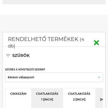
RENDELHETŐ TERMÉKEK
(4
db)
SZŰRŐK
SZŰRÉS A KÖVETKEZŐ SZERINT
Kérem válasszon!
CIKKSZÁM
CSATLAKOZÁS
CSATLAKOZÁS
B
1 [INCH]
2 [INCH]
[MM]