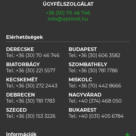
ÜGYFÉLSZOLGÁLAT
+36 (30) 70 46 746
info@optimit.hu
Elérhetőségek
DERECSKE
BUDAPEST
Tel.:
+36 (30) 70 46 746
Tel.:
+36 (30) 606 3582
BIATORBÁGY
SZOMBATHELY
Tel.:
+36 (30) 221 5577
Tel.:
+36 (30) 781 1786
KECSKEMÉT
MISKOLC
Tel.:
+36 (30) 272 2443
Tel.:
+36 (70) 442 8666
DEBRECEN
NAGYVÁRAD
Tel.:
+36 (30) 781 1783
Tel.:
+40 (374) 468 050
SZEGED
BUKAREST
Tel.:
+36 (30) 153 3226
Tel.:
+40 (031) 405 6784
Információk