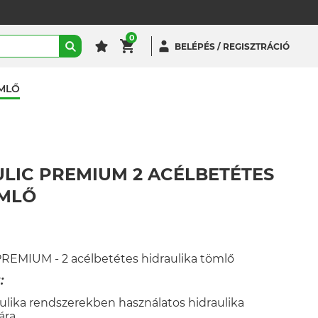
0
BELÉPÉS / REGISZTRÁCIÓ
ÖMLŐ
ULIC PREMIUM 2 ACÉLBETÉTES
ÖMLŐ
EMIUM - 2 acélbetétes hidraulika tömlő
:
lika rendszerekben használatos hidraulika
ára