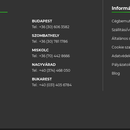
Inform
BUDAPEST
Cégbemut
Tel.:
+36 (30) 606 3582
Szállítási
SZOMBATHELY
Általános 
Tel.:
+36 (30) 781 1786
Cookie sza
MISKOLC
Tel.:
+36 (70) 442 8666
Adatvéde
NAGYVÁRAD
Pályázato
Tel.:
+40 (374) 468 050
Blog
BUKAREST
Tel.:
+40 (031) 405 6784