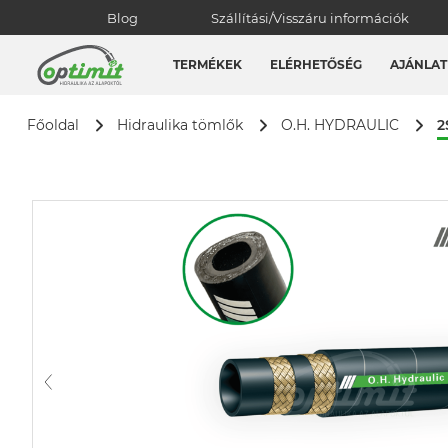
Blog
Szállítási/Visszáru információk
TERMÉKEK
ELÉRHETŐSÉG
AJÁNLAT
2
Főoldal
Hidraulika tömlők
O.H. HYDRAULIC