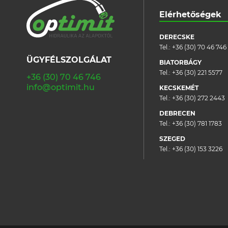
Elérhetőségek
DERECSKE
Tel.:
+36 (30) 70 46 746
ÜGYFÉLSZOLGÁLAT
BIATORBÁGY
Tel.:
+36 (30) 221 5577
+36 (30) 70 46 746
info@optimit.hu
KECSKEMÉT
Tel.:
+36 (30) 272 2443
DEBRECEN
Tel.:
+36 (30) 781 1783
SZEGED
Tel.:
+36 (30) 153 3226