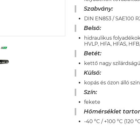
Szabvány:
DIN EN853 / SAE100 R
Belső:
hidraulikus folyadékok
HVLP, HFA, HFAS, HFB
Betét:
kettő nagy szilárdságú
Külső:
kopás és ózon álló szi
Szín:
fekete
Hőmérséklet tart
-40 °C / +100 °C (120 °