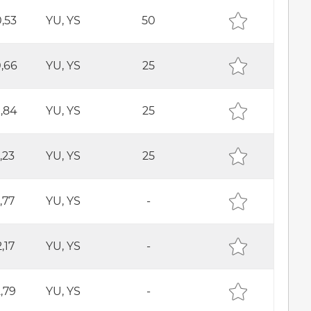
,53
YU, YS
50
,66
YU, YS
25
,84
YU, YS
25
1,23
YU, YS
25
1,77
YU, YS
-
2,17
YU, YS
-
,79
YU, YS
-