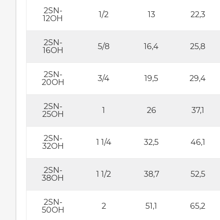
2SN-
1/2
13
22,3
12OH
2SN-
5/8
16,4
25,8
16OH
2SN-
3/4
19,5
29,4
20OH
2SN-
1
26
37,1
25OH
2SN-
1 1/4
32,5
46,1
32OH
2SN-
1 1/2
38,7
52,5
38OH
2SN-
2
51,1
65,2
50OH