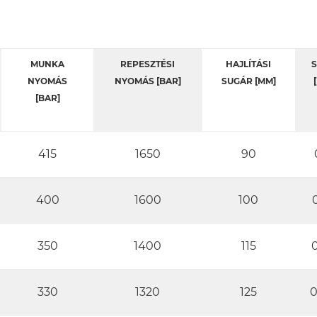
MUNKA
REPESZTÉSI
HAJLÍTÁSI
S
NYOMÁS
NYOMÁS [BAR]
SUGÁR [MM]
[BAR]
415
1650
90
400
1600
100
350
1400
115
0
330
1320
125
0