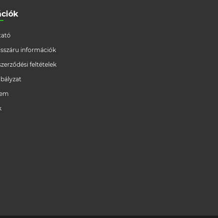
ációk
ató
/visszáru információk
szerződési feltételek
bályzat
lem
k