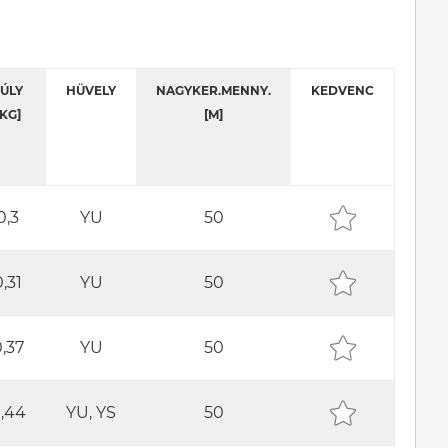
ÚLY
HÜVELY
NAGYKER.MENNY.
KEDVENC
[KG]
[M]
0,3
YU
50
0,31
YU
50
,37
YU
50
,44
YU, YS
50