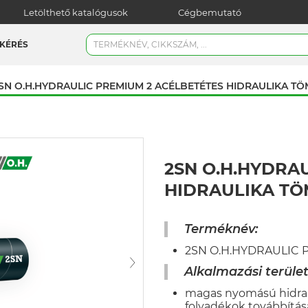
Letölthető katalógusok
Cégbemutató
KÉRÉS
SN O.H.HYDRAULIC PREMIUM 2 ACÉLBETÉTES HIDRAULIKA T
2SN O.H.HYDRA
HIDRAULIKA T
Terméknév:
2SN O.H.HYDRAULIC PR
Alkalmazási terület
magas nyomású hidrau
folyadékok továbbítás