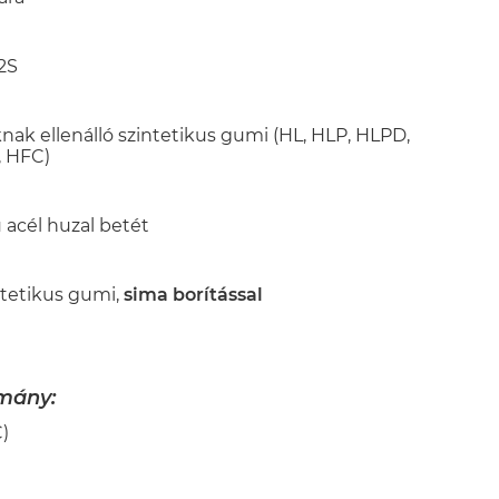
2S
nak ellenálló szintetikus gumi (HL, HLP, HLPD,
, HFC)
 acél huzal betét
ntetikus gumi,
sima borítással
omány:
C)