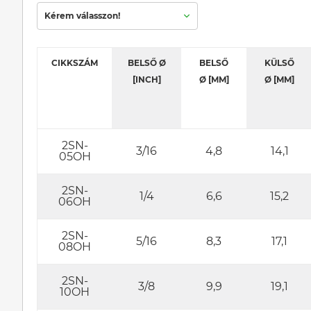
Kérem válasszon!
CIKKSZÁM
BELSŐ Ø
BELSŐ
KÜLSŐ
[INCH]
Ø [MM]
Ø [MM]
2SN-
3/16
4,8
14,1
05OH
2SN-
1/4
6,6
15,2
06OH
2SN-
5/16
8,3
17,1
08OH
2SN-
3/8
9,9
19,1
10OH