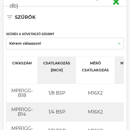
db)
SZŰRŐK
SZŰRÉS A KÖVETKEZŐ SZERINT
Kérem válasszon!
CIKKSZÁM
CSATLAKOZÁS
MÉRŐ
NYO
[INCH]
CSATLAKOZÁS
[BA
MPR1GG-
1/8 BSP
M16X2
63
B18
MPR1GG-
1/4 BSP
M16X2
63
B14
MPR1GG-