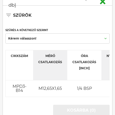
db)
SZŰRŐK
SZŰRÉS A KÖVETKEZŐ SZERINT
Kérem válasszon!
CIKKSZÁM
MÉRŐ
ÓRA
NYO
CSATLAKOZÁS
CSATLAKOZÁS
[BA
[INCH]
MPD3-
M12,65X1,65
1/4 BSP
63
B14
KOSÁRBA (0)