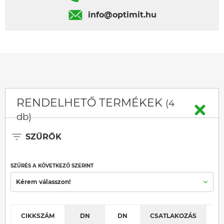
info@optimit.hu
RENDELHETŐ TERMÉKEK
(4
db)
SZŰRŐK
SZŰRÉS A KÖVETKEZŐ SZERINT
Kérem válasszon!
CIKKSZÁM
DN
DN
CSATLAKOZÁS
K