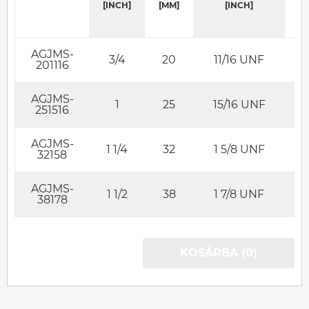
[INCH]
[MM]
[INCH]
AGJMS-
3/4
20
11/16 UNF
201116
AGJMS-
1
25
15/16 UNF
251516
AGJMS-
1 1/4
32
1 5/8 UNF
32158
AGJMS-
1 1/2
38
1 7/8 UNF
38178
KOSÁRBA (0)