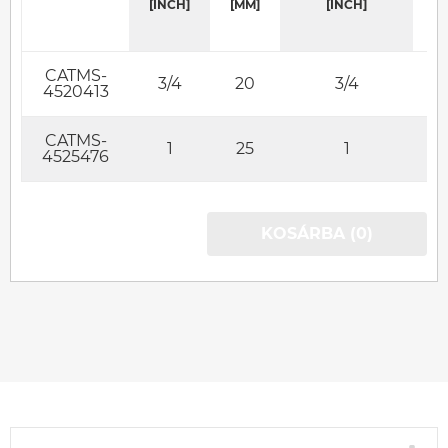
[INCH]
[MM]
[INCH]
CATMS-
3/4
20
3/4
4520413
CATMS-
1
25
1
4525476
KOSÁRBA (0)