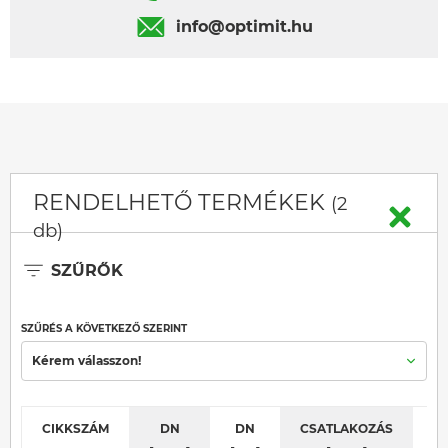
info@optimit.hu
RENDELHETŐ TERMÉKEK
(2
db)
SZŰRŐK
SZŰRÉS A KÖVETKEZŐ SZERINT
Kérem válasszon!
CIKKSZÁM
DN
DN
CSATLAKOZÁS
C