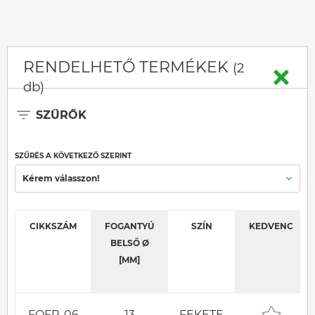
RENDELHETŐ TERMÉKEK
(2
db)
SZŰRŐK
SZŰRÉS A KÖVETKEZŐ SZERINT
Kérem válasszon!
CIKKSZÁM
FOGANTYÚ
SZÍN
KEDVENC
BELSŐ Ø
[MM]
FOFR-06
13
FEKETE