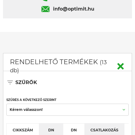
info@optimit.hu
RENDELHETŐ TERMÉKEK
(13
db)
SZŰRŐK
SZŰRÉS A KÖVETKEZŐ SZERINT
Kérem válasszon!
CIKKSZÁM
DN
DN
CSATLAKOZÁS
K