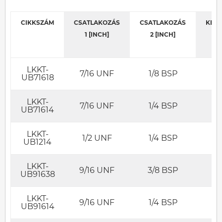
CIKKSZÁM
CSATLAKOZÁS
CSATLAKOZÁS
KED
1 [INCH]
2 [INCH]
LKKT-
7/16 UNF
1/8 BSP
UB71618
LKKT-
7/16 UNF
1/4 BSP
UB71614
LKKT-
1/2 UNF
1/4 BSP
UB1214
LKKT-
9/16 UNF
3/8 BSP
UB91638
LKKT-
9/16 UNF
1/4 BSP
UB91614