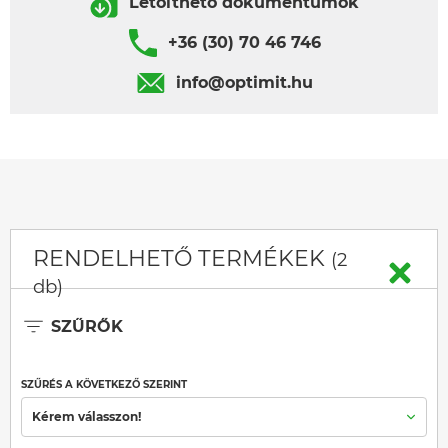
Letölthető dokumentumok
+36 (30) 70 46 746
info@optimit.hu
RENDELHETŐ TERMÉKEK
(2
db)
SZŰRŐK
SZŰRÉS A KÖVETKEZŐ SZERINT
Kérem válasszon!