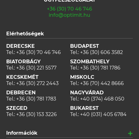
+36 (30) 70 46 746
info@optimit.hu
Elérhetőségek
DERECSKE
BUDAPEST
Tel.:
+36 (30) 70 46 746
Tel.:
+36 (30) 606 3582
BIATORBÁGY
SZOMBATHELY
Tel.:
+36 (30) 221 5577
Tel.:
+36 (30) 781 1786
KECSKEMÉT
MISKOLC
Tel.:
+36 (30) 272 2443
Tel.:
+36 (70) 442 8666
DEBRECEN
NAGYVÁRAD
Tel.:
+36 (30) 781 1783
Tel.:
+40 (374) 468 050
SZEGED
BUKAREST
Tel.:
+36 (30) 153 3226
Tel.:
+40 (031) 405 6784
Információk