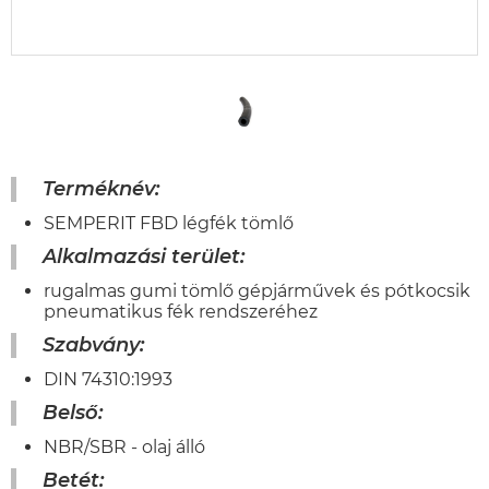
Terméknév:
SEMPERIT FBD légfék tömlő
Alkalmazási terület:
rugalmas gumi tömlő gépjárművek és pótkocsik
pneumatikus fék rendszeréhez
Szabvány:
DIN 74310:1993
Belső:
NBR/SBR - olaj álló
Betét: