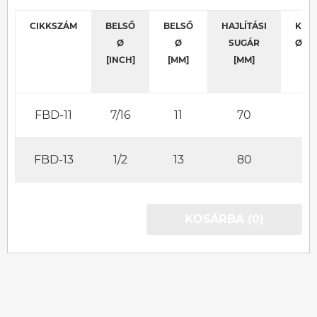
CIKKSZÁM
BELSŐ
BELSŐ
HAJLÍTÁSI
KÜL
Ø
Ø
SUGÁR
Ø [M
[INCH]
[MM]
[MM]
FBD-11
7/16
11
70
18
FBD-13
1/2
13
80
25
KOSÁRBA (0)