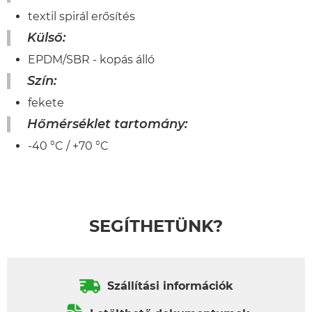
textil spirál erősítés
Külső:
EPDM/SBR - kopás álló
Szín:
fekete
Hőmérséklet tartomány:
-40 °C / +70 °C
SEGÍTHETÜNK?
Szállítási információk