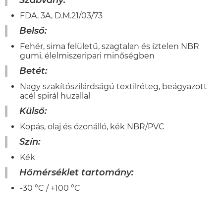
Szabvány:
FDA, 3A, D.M.21/03/73
Belső:
Fehér, sima felületű, szagtalan és íztelen NBR
gumi, élelmiszeripari minőségben
Betét:
Nagy szakítószilárdságú textilréteg, beágyazott
acél spirál huzallal
Külső:
Kopás, olaj és ózonálló, kék NBR/PVC
Szín:
Kék
Hőmérséklet tartomány:
-30 °C / +100 °C