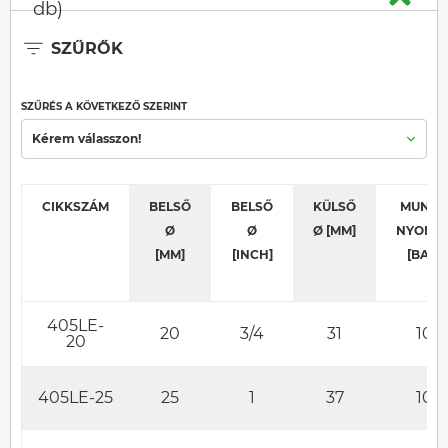
db)
SZŰRŐK
SZŰRÉS A KÖVETKEZŐ SZERINT
Kérem válasszon!
CIKKSZÁM
BELSŐ
BELSŐ
KÜLSŐ
MUNKA
Ø
Ø
Ø [MM]
NYOMÁ
[MM]
[INCH]
[BAR]
405LE-
20
3/4
31
10
20
405LE-25
25
1
37
10