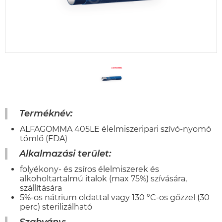
Terméknév:
ALFAGOMMA 405LE élelmiszeripari szívó-nyomó
tömlő (FDA)
Alkalmazási terület:
folyékony- és zsíros élelmiszerek és
alkoholtartalmú italok (max 75%) szívására,
szállítására
5%-os nátrium oldattal vagy 130 °C-os gőzzel (30
perc) sterilizálható