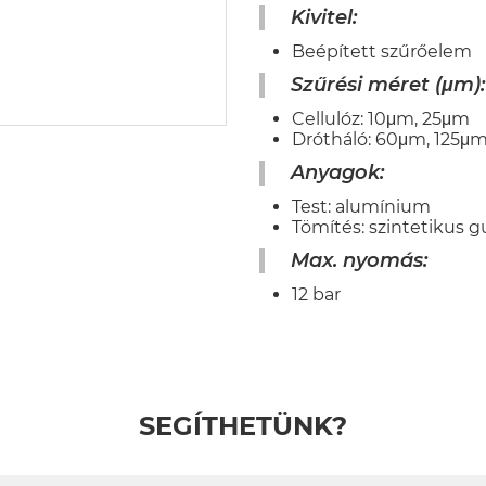
Kivitel:
Beépített szűrőelem
Szűrési méret (μm):
Cellulóz: 10μm, 25μm
Drótháló: 60μm, 125μ
Anyagok:
Test: alumínium
Tömítés: szintetikus 
Max. nyomás:
12 bar
SEGÍTHETÜNK?