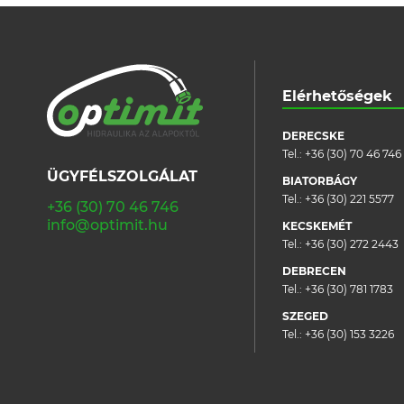
Elérhetőségek
DERECSKE
Tel.:
+36 (30) 70 46 746
ÜGYFÉLSZOLGÁLAT
BIATORBÁGY
Tel.:
+36 (30) 221 5577
+36 (30) 70 46 746
info@optimit.hu
KECSKEMÉT
Tel.:
+36 (30) 272 2443
DEBRECEN
Tel.:
+36 (30) 781 1783
SZEGED
Tel.:
+36 (30) 153 3226