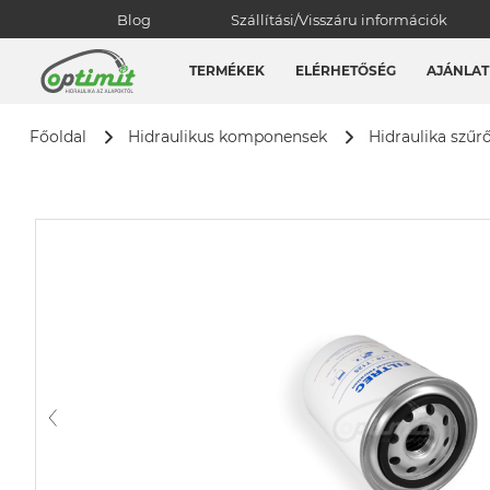
Blog
Szállítási/Visszáru információk
TERMÉKEK
ELÉRHETŐSÉG
AJÁNLAT
Főoldal
Hidraulikus komponensek
Hidraulika szűr