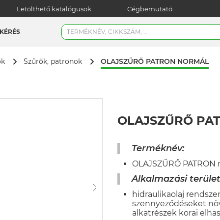
Letölthető katalógusok
Cégbemutató
KÉRÉS
OLAJSZŰRŐ PATRON NORMÁL
ők
Szűrők, patronok
OLAJSZŰRŐ PA
Terméknév:
OLAJSZŰRŐ PATRON 
Alkalmazási terület
hidraulikaolaj rendszer
szennyeződéseket növ
alkatrészek korai elha