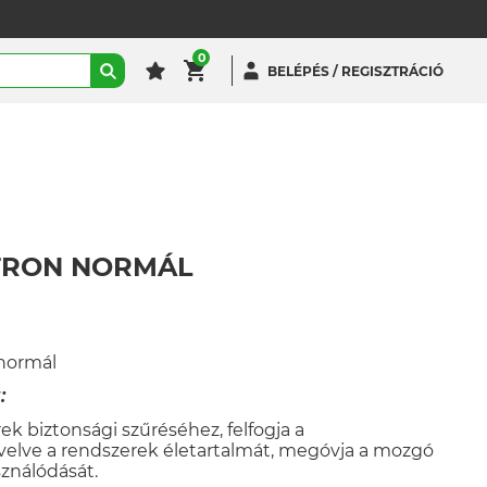
0
BELÉPÉS / REGISZTRÁCIÓ
TRON NORMÁL
normál
:
ek biztonsági szűréséhez, felfogja a
elve a rendszerek életartalmát, megóvja a mozgó
sználódását.