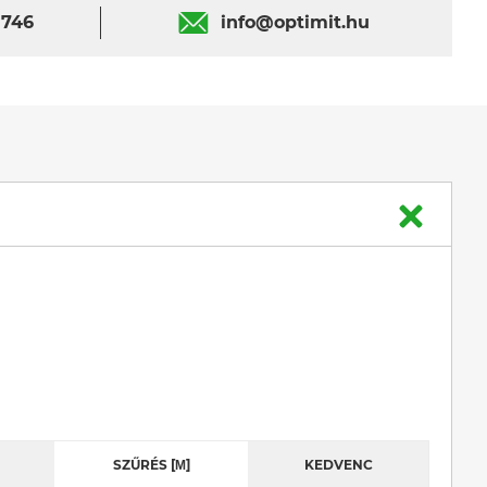
 746
info@optimit.hu
SZŰRÉS [Μ]
KEDVENC