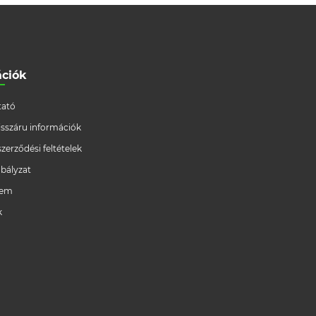
ációk
ató
/visszáru információk
szerződési feltételek
bályzat
lem
k