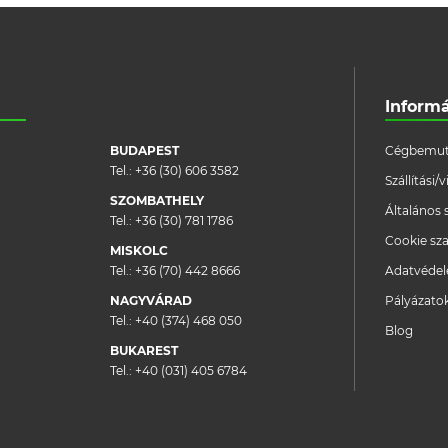
Inform
BUDAPEST
Cégbemut
Tel.:
+36 (30) 606 3582
Szállítási
SZOMBATHELY
Általános 
Tel.:
+36 (30) 781 1786
Cookie sza
MISKOLC
Tel.:
+36 (70) 442 8666
Adatvéde
NAGYVÁRAD
Pályázato
Tel.:
+40 (374) 468 050
Blog
BUKAREST
Tel.:
+40 (031) 405 6784