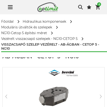
0
Főoldal
Hidraulikus komponensek
Moduláris útváltók és szelepek
NG10-Cetop 5 építési méret
Vezérelt visszacsapó szelepek - NG10-CETOP 5
VISSZACSAPÓ SZELEP VEZÉRELT - AB-ÁGBAN - CETOP 5 -
NG10
VISSZACSAPÓ SZELEP VEZÉRELT -
AB-ÁGBAN - CETOP 5 - NG10