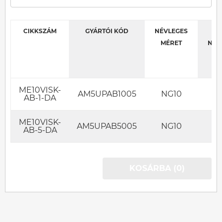
CIKKSZÁM
GYÁRTÓI KÓD
NÉVLEGES
NY
MÉRET
NYO
[B
ME10VISK-
AM5UPAB1005
NG10
AB-1-DA
ME10VISK-
AM5UPAB5005
NG10
AB-5-DA
KOSÁRBA (0)