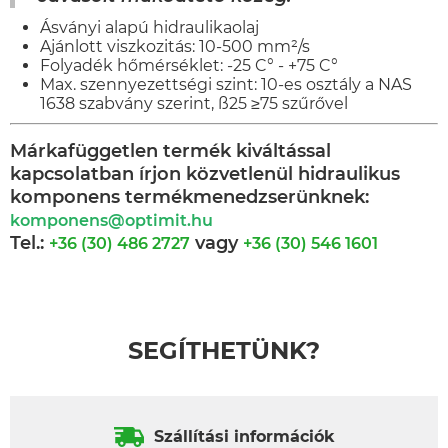
Ásványi alapú hidraulikaolaj
Ajánlott viszkozitás: 10-500 mm²/s
Folyadék hőmérséklet: -25 C° - +75 C°
Max. szennyezettségi szint: 10-es osztály a NAS
1638 szabvány szerint, ß25 ≥75 szűrővel
Márkafüggetlen termék kiváltással
kapcsolatban írjon közvetlenül hidraulikus
komponens termékmenedzserünknek:
komponens@optimit.hu
Tel.:
vagy
+36 (30) 486 2727
+36 (30) 546 1601
SEGÍTHETÜNK?
Szállítási információk