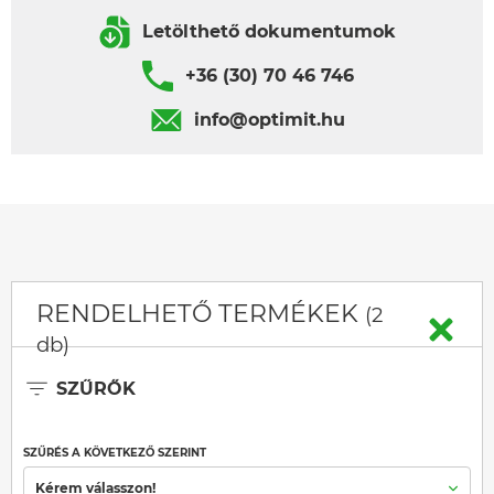
Letölthető dokumentumok
+36 (30) 70 46 746
info@optimit.hu
RENDELHETŐ TERMÉKEK
(2
db)
SZŰRŐK
SZŰRÉS A KÖVETKEZŐ SZERINT
Kérem válasszon!