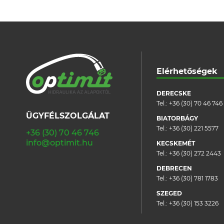
Elérhetőségek
DERECSKE
Tel.:
+36 (30) 70 46 746
ÜGYFÉLSZOLGÁLAT
BIATORBÁGY
Tel.:
+36 (30) 221 5577
+36 (30) 70 46 746
info@optimit.hu
KECSKEMÉT
Tel.:
+36 (30) 272 2443
DEBRECEN
Tel.:
+36 (30) 781 1783
SZEGED
Tel.:
+36 (30) 153 3226