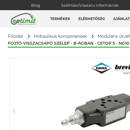
Blog
Szállítási/Visszáru információk
TERMÉKEK
ELÉRHETŐSÉG
AJÁNLAT
Főoldal
Hidraulikus komponensek
Moduláris útvál
FOJTÓ-VISSZACSAPÓ SZELEP - B-ÁGBAN - CETOP 5 - NG10