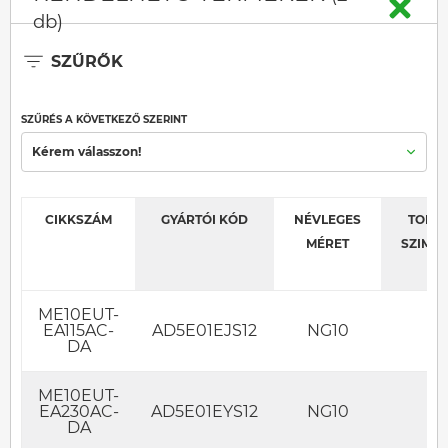
db)
SZŰRŐK
SZŰRÉS A KÖVETKEZŐ SZERINT
Kérem válasszon!
CIKKSZÁM
GYÁRTÓI KÓD
NÉVLEGES
TOLAT
MÉRET
SZIMB
ME10EUT-
EA115AC-
AD5E01EJS12
NG10
E
DA
ME10EUT-
EA230AC-
AD5E01EYS12
NG10
E
DA