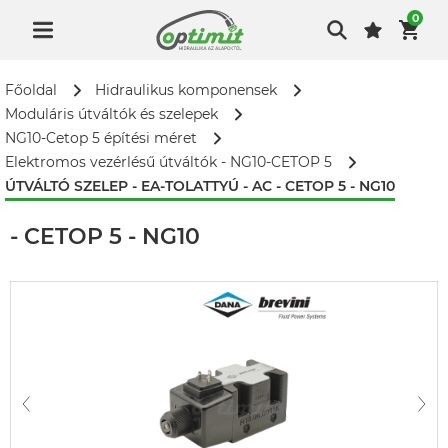
0
Főoldal
Hidraulikus komponensek
Moduláris útváltók és szelepek
NG10-Cetop 5 építési méret
Elektromos vezérlésű útváltók - NG10-CETOP 5
ÚTVÁLTÓ SZELEP - EA-TOLATTYÚ - AC - CETOP 5 - NG10
ÚTVÁLTÓ SZELEP - EA-TOLATTYÚ - AC
- CETOP 5 - NG10