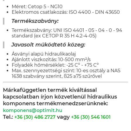
Méret: Cetop 5 - NG10
Elektromos csatlakozás: ISO 4400 - DIN 43650
Termékszabvány:
Termékszabvány: UNI ISO 4401 - 05 - 04 - 0 - 94
standard (ex CETOP R 35 H 4.2-4-05)
Javasolt működtető közeg:
Ásványi alapú hidraulikaolaj
Ajánlott viszkozitás: 10-500 mm²/s
Folyadék hőmérséklet: -25 C° - +75 C°
Max. szennyezettségi szint: 10-es osztály a NAS
1638 szabvány szerint, ß25 ≥75 szűrővel
Márkafüggetlen termék kiváltással
kapcsolatban írjon közvetlenül hidraulikus
komponens termékmenedzserünknek:
komponens@optimit.hu
Tel.:
vagy
+36 (30) 486 2727
+36 (30) 546 1601