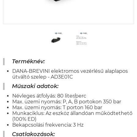
Terméknév:
DANA-BREVINI elektromos vezérlésű alaplapos
útváltó szelep - AD3E01C
Műszaki adatok:
Névleges átfolyás: 80 liter/perc
Max. üzemi nyomás: P, A, B portokon 350 bar
Max. üzemi nyomás: T porton 160 bar
Munkaciklus: Az eszköz állandóan működtethető
(100% ED)
Bekapcsolási frekvencia: 3 Hz
Csatlakozások: