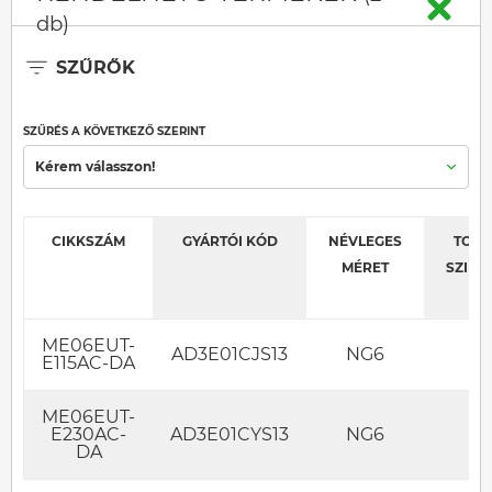
db)
SZŰRŐK
SZŰRÉS A KÖVETKEZŐ SZERINT
Kérem válasszon!
CIKKSZÁM
GYÁRTÓI KÓD
NÉVLEGES
TOLA
MÉRET
SZIM
ME06EUT-
AD3E01CJS13
NG6
E115AC-DA
ME06EUT-
E230AC-
AD3E01CYS13
NG6
DA