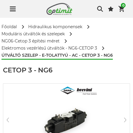
0
Főoldal
Hidraulikus komponensek
Moduláris útváltók és szelepek
NG06-Cetop 3 építési méret
Elektromos vezérlésű útváltók - NG6-CETOP 3
ÚTVÁLTÓ SZELEP - E-TOLATTYÚ - AC - CETOP 3 - NG6
ÚTVÁLTÓ SZELEP - E-TOLATTYÚ - AC -
CETOP 3 - NG6