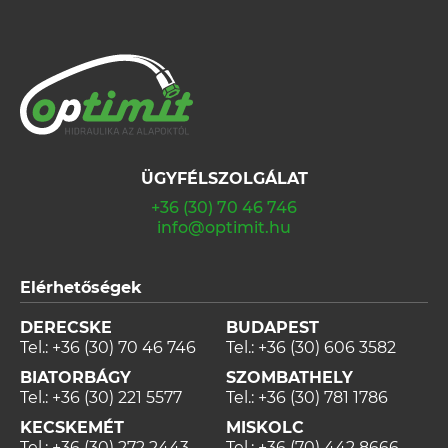
ÜGYFÉLSZOLGÁLAT
+36 (30) 70 46 746
info@optimit.hu
Elérhetőségek
DERECSKE
BUDAPEST
Tel.:
+36 (30) 70 46 746
Tel.:
+36 (30) 606 3582
BIATORBÁGY
SZOMBATHELY
Tel.:
+36 (30) 221 5577
Tel.:
+36 (30) 781 1786
KECSKEMÉT
MISKOLC
Tel.:
+36 (30) 272 2443
Tel.:
+36 (70) 442 8666