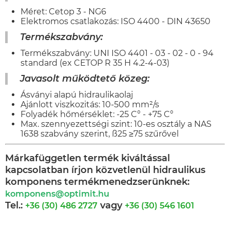
Méret: Cetop 3 - NG6
Elektromos csatlakozás: ISO 4400 - DIN 43650
Termékszabvány:
Termékszabvány: UNI ISO 4401 - 03 - 02 - 0 - 94
standard (ex CETOP R 35 H 4.2-4-03)
Javasolt működtető közeg:
Ásványi alapú hidraulikaolaj
Ajánlott viszkozitás: 10-500 mm²/s
Folyadék hőmérséklet: -25 C° - +75 C°
Max. szennyezettségi szint: 10-es osztály a NAS
1638 szabvány szerint, ß25 ≥75 szűrővel
Márkafüggetlen termék kiváltással
kapcsolatban írjon közvetlenül hidraulikus
komponens termékmenedzserünknek:
komponens@optimit.hu
Tel.:
vagy
+36 (30) 486 2727
+36 (30) 546 1601