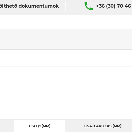
ölthető dokumentumok
+36 (30) 70 46
CSŐ Ø [MM]
CSATLAKOZÁS [MM]