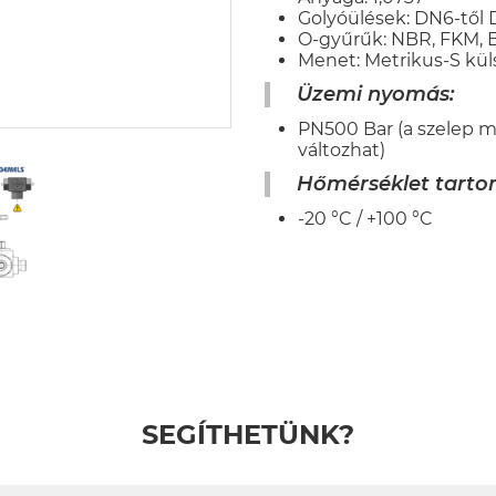
Golyóülések: DN6-től 
O-gyűrűk: NBR, FKM,
Menet: Metrikus-S kül
Üzemi nyomás:
PN500 Bar (a szelep 
változhat)
Hőmérséklet tarto
-20 °C / +100 °C
SEGÍTHETÜNK?