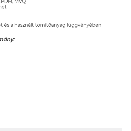
 EPDM, MVQ
net
et és a használt tömítőanyag függvényében
mány: