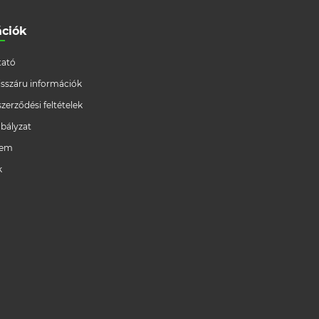
ációk
ató
/visszáru információk
szerződési feltételek
bályzat
lem
k