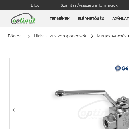
Blog
Szállítási/Visszáru információk
TERMÉKEK
ELÉRHETŐSÉG
AJÁNLAT
Főoldal
Hidraulikus komponensek
Magasnyomású 