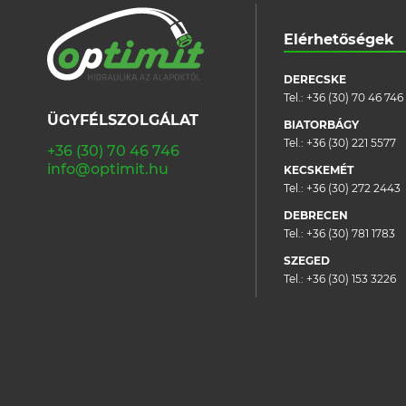
Elérhetőségek
DERECSKE
Tel.:
+36 (30) 70 46 746
ÜGYFÉLSZOLGÁLAT
BIATORBÁGY
Tel.:
+36 (30) 221 5577
+36 (30) 70 46 746
info@optimit.hu
KECSKEMÉT
Tel.:
+36 (30) 272 2443
DEBRECEN
Tel.:
+36 (30) 781 1783
SZEGED
Tel.:
+36 (30) 153 3226