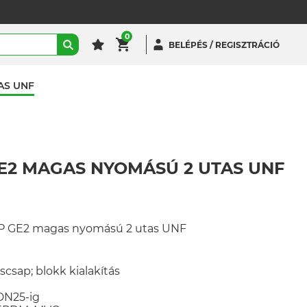
0
BELÉPÉS / REGISZTRÁCIÓ
AS UNF
E2 MAGAS NYOMÁSÚ 2 UTAS UNF
 GE2 magas nyomású 2 utas UNF
óscsap; blokk kialakítás
DN25-ig