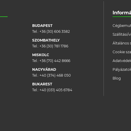
Inform
BUDAPEST
Cégbemut
Tel.:
+36 (30) 606 3582
Szállítási
SZOMBATHELY
Általános 
Tel.:
+36 (30) 781 1786
Cookie sza
MISKOLC
Tel.:
+36 (70) 442 8666
Adatvéde
NAGYVÁRAD
Pályázato
Tel.:
+40 (374) 468 050
Blog
BUKAREST
Tel.:
+40 (031) 405 6784