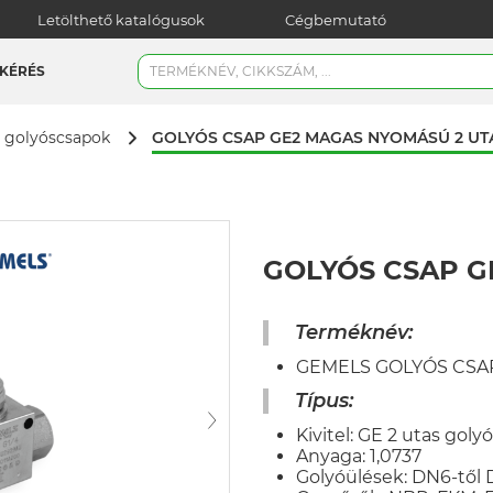
Letölthető katalógusok
Cégbemutató
KÉRÉS
GOLYÓS CSAP GE2 MAGAS NYOMÁSÚ 2 UT
golyóscsapok
GOLYÓS CSAP G
Terméknév:
GEMELS GOLYÓS CSAP
Típus
:
Kivitel: GE 2 utas goly
Anyaga: 1,0737
Golyóülések: DN6-től 