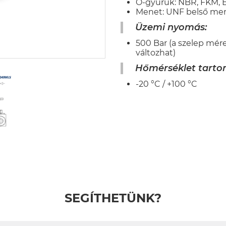
O-gyűrűk: NBR, FKM,
Menet: UNF belső me
Üzemi nyomás:
500 Bar (a szelep mér
változhat)
Hőmérséklet tarto
-20 °C / +100 °C
SEGÍTHETÜNK?