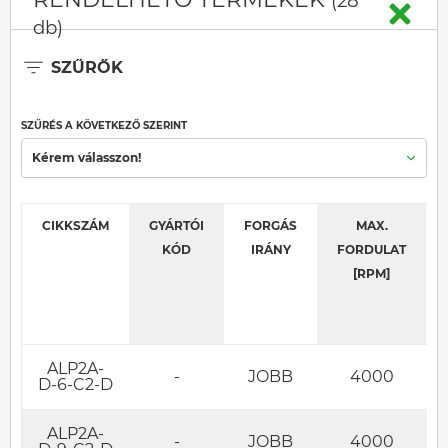
(28
db)
SZŰRŐK
SZŰRÉS A KÖVETKEZŐ SZERINT
Kérem válasszon!
CIKKSZÁM
GYÁRTÓI
FORGÁS
MAX.
KÓD
IRÁNY
FORDULAT
[RPM]
ALP2A-
-
JOBB
4000
D-6-C2-D
ALP2A-
-
JOBB
4000