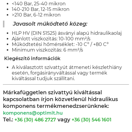
<140 Bar, 25-40 mikron
140-210 Bar, 12-15 mikron
>210 Bar, 6-12 mikron
Javasolt működtető közeg:
HLP HV (DIN 51525) ásványi alapú hidraulikaolaj
Ajánlott viszkozitás: 10-100 mm²/s
Működtetési hőmérséklet: -10 C° / +80 C°
Minimum viszkozitás: 6 mm²/s
Kiegészítő információk
A kiválasztott szivattyút átmeneti készlethiány
esetén, forgásirányváltással vagy termék
kiváltással tudjuk szállítani.
Márkafüggetlen szivattyú kiváltással
kapcsolatban írjon közvetlenül hidraulikus
komponens termékmenedzserünknek:
komponens@optimit.hu
Tel.:
vagy
+36 (30) 486 2727
+36 (30) 546 1601