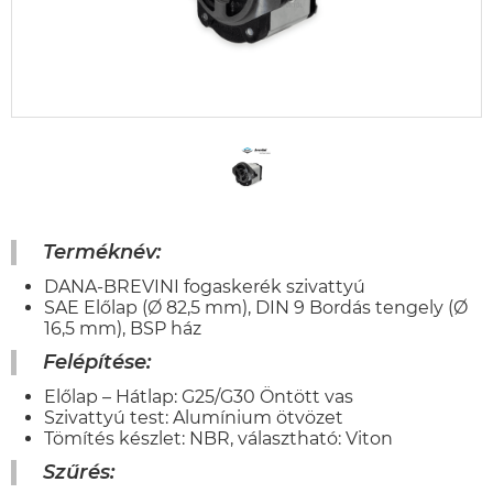
Terméknév:
DANA-BREVINI fogaskerék szivattyú
SAE Előlap (Ø 82,5 mm), DIN 9 Bordás tengely (Ø
16,5 mm), BSP ház
Felépítése:
Előlap – Hátlap: G25/G30 Öntött vas
Szivattyú test: Alumínium ötvözet
Tömítés készlet: NBR, választható: Viton
Szűrés
: