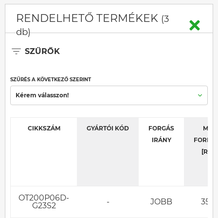
RENDELHETŐ TERMÉKEK
(3
db)
SZŰRŐK
SZŰRÉS A KÖVETKEZŐ SZERINT
Kérem válasszon!
CIKKSZÁM
GYÁRTÓI KÓD
FORGÁS
MAX
IRÁNY
FORDU
[RPM
OT200P06D-
-
JOBB
350
G23S2