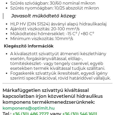
Szűrés szívóágban: 30/60 nominal mikron
Szűrés nyomóágban: 10/25 abszolút mikron
Javasolt működtető közeg:
HLP HV (DIN 51524) ásványi alapú hidraulikaolaj
Ajánlott viszkozitás: 20-100 mm²/s
Működtetési hőmérséklet: -15 C° / +80 C°
Minimum viszkozitás: 10mm²/s
Kiegészítő információk
A kiválasztott szivattyút átmeneti készlethiány
esetén, forgásirányváltással, előlap-,
tömítéskészlet- vagy tengely cserével, egyéb
esetekben termék kiváltással tudjuk szállítani.
Fogaskerék szivattyúk ikresítését, egyedi igény
szerinti specifikációval, rövid határidővel vállaljuk.
Márkafüggetlen szivattyú kiváltással
kapcsolatban írjon közvetlenül hidraulikus
komponens termékmenedzserünknek:
komponens@optimit.hu
Tel.:
vagy
+36 (30) 486 2727
+36 (30) 546 1601