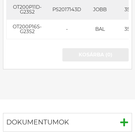
OT200P11D-
PS2017143D
JOBB
350
G23S2
OT200P16S-
-
BAL
350
G23S2
KOSÁRBA (0)
DOKUMENTUMOK