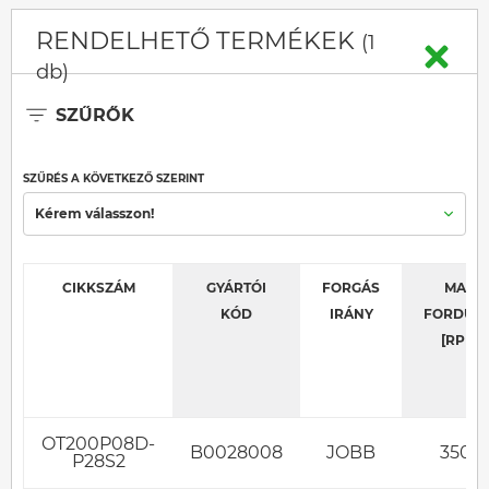
RENDELHETŐ TERMÉKEK
(1
db)
SZŰRŐK
SZŰRÉS A KÖVETKEZŐ SZERINT
Kérem válasszon!
CIKKSZÁM
GYÁRTÓI
FORGÁS
MAX.
KÓD
IRÁNY
FORDUL
[RPM]
OT200P08D-
B0028008
JOBB
3500
P28S2