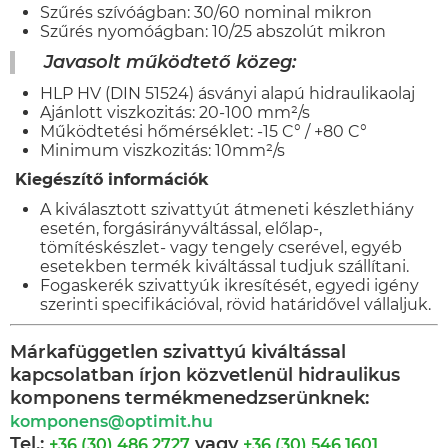
Szűrés szívóágban: 30/60 nominal mikron
Szűrés nyomóágban: 10/25 abszolút mikron
Javasolt működtető közeg:
HLP HV (DIN 51524) ásványi alapú hidraulikaolaj
Ajánlott viszkozitás: 20-100 mm²/s
Működtetési hőmérséklet: -15 C° / +80 C°
Minimum viszkozitás: 10mm²/s
Kiegészítő információk
A kiválasztott szivattyút átmeneti készlethiány
esetén, forgásirányváltással, előlap-,
tömítéskészlet- vagy tengely cserével, egyéb
esetekben termék kiváltással tudjuk szállítani.
Fogaskerék szivattyúk ikresítését, egyedi igény
szerinti specifikációval, rövid határidővel vállaljuk.
Márkafüggetlen szivattyú kiváltással
kapcsolatban írjon közvetlenül hidraulikus
komponens termékmenedzserünknek:
komponens@optimit.hu
Tel.:
vagy
+36 (30) 486 2727
+36 (30) 546 1601