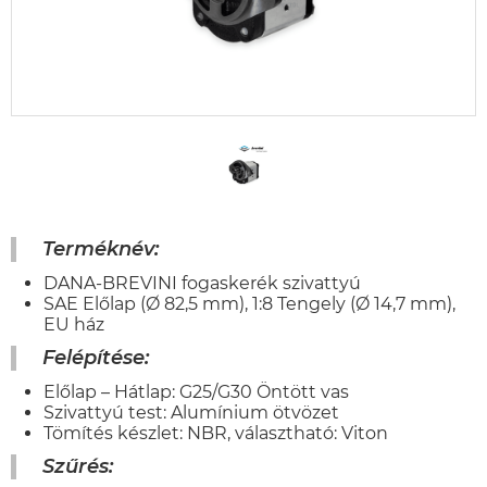
Terméknév:
DANA-BREVINI fogaskerék szivattyú
SAE Előlap (Ø 82,5 mm), 1:8 Tengely (Ø 14,7 mm),
EU ház
Felépítése:
Előlap – Hátlap: G25/G30 Öntött vas
Szivattyú test: Alumínium ötvözet
Tömítés készlet: NBR, választható: Viton
Szűrés
: