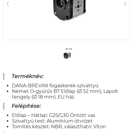
Terméknév:
DANA-BREVINI fogaskerék szivattyú
Német O-gyűrűs B7 Előlap (Ø 52 mm), Lapolt
tengely (Ø 18 mm), EU ház
Felépítése:
Előlap – Hátlap: G25/G30 Öntött vas
Szivattyú test: Alumínium ötvözet
Tömítés készlet: NBR, választható: Viton