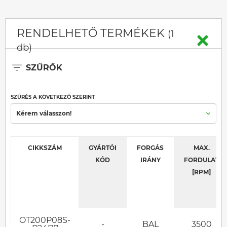
RENDELHETŐ TERMÉKEK
(1
db)
SZŰRŐK
SZŰRÉS A KÖVETKEZŐ SZERINT
Kérem válasszon!
CIKKSZÁM
GYÁRTÓI
FORGÁS
MAX.
KÓD
IRÁNY
FORDULAT
[RPM]
OT200P08S-
-
BAL
3500