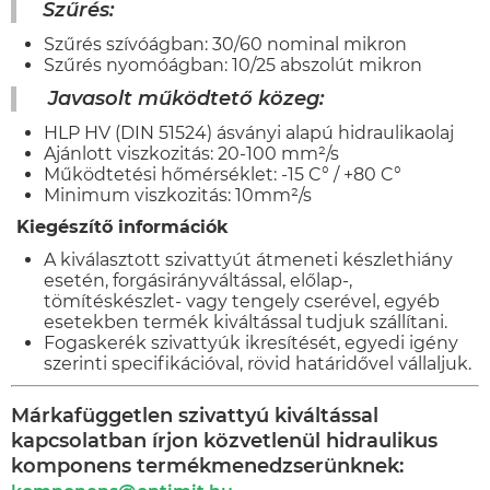
Szűrés
:
Szűrés szívóágban: 30/60 nominal mikron
Szűrés nyomóágban: 10/25 abszolút mikron
Javasolt működtető közeg:
HLP HV (DIN 51524) ásványi alapú hidraulikaolaj
Ajánlott viszkozitás: 20-100 mm²/s
Működtetési hőmérséklet: -15 C° / +80 C°
Minimum viszkozitás: 10mm²/s
Kiegészítő információk
A kiválasztott szivattyút átmeneti készlethiány
esetén, forgásirányváltással, előlap-,
tömítéskészlet- vagy tengely cserével, egyéb
esetekben termék kiváltással tudjuk szállítani.
Fogaskerék szivattyúk ikresítését, egyedi igény
szerinti specifikációval, rövid határidővel vállaljuk.
Márkafüggetlen szivattyú kiváltással
kapcsolatban írjon közvetlenül hidraulikus
komponens termékmenedzserünknek: