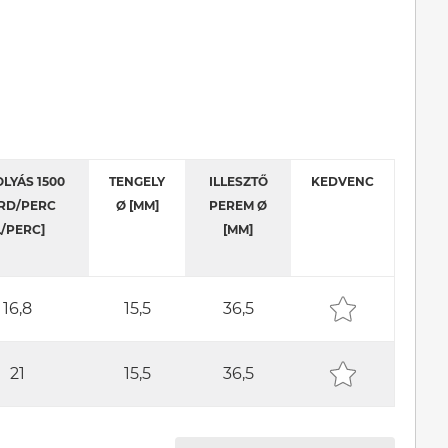
LYÁS 1500
TENGELY
ILLESZTŐ
KEDVENC
RD/PERC
Ø [MM]
PEREM Ø
L/PERC]
[MM]
16,8
15,5
36,5
21
15,5
36,5