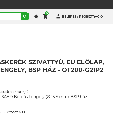
0
BELÉPÉS / REGISZTRÁCIÓ
ASKERÉK SZIVATTYÚ, EU ELŐLAP,
ENGELY, BSP HÁZ - OT200-G21P2
rék szivattyú
, SAE 9 Bordás tengely (Ø 15,5 mm), BSP ház
30 Öntött vas