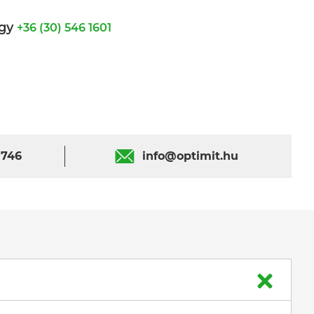
gy
+36 (30) 546 1601
 746
info@optimit.hu