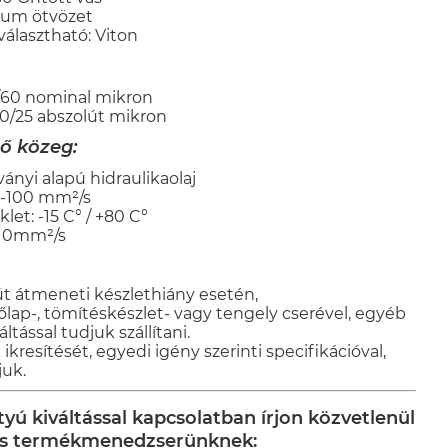
nium ötvözet
választható: Viton
/60 nominal mikron
0/25 abszolút mikron
ő közeg:
ányi alapú hidraulikaolaj
20-100 mm²/s
et: -15 C° / +80 C°
 10mm²/s
yút átmeneti készlethiány esetén,
előlap-, tömítéskészlet- vagy tengely cserével, egyéb
tással tudjuk szállítani.
kresítését, egyedi igény szerinti specifikációval,
juk.
yú kiváltással kapcsolatban írjon közvetlenül
ns termékmenedzserünknek: