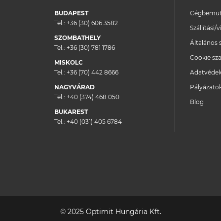
BUDAPEST
Cégbemut
Tel.:
+36 (30) 606 3582
Szállítási
SZOMBATHELY
Általános 
Tel.:
+36 (30) 781 1786
Cookie sza
MISKOLC
Tel.:
+36 (70) 442 8666
Adatvéde
NAGYVÁRAD
Pályázato
Tel.:
+40 (374) 468 050
Blog
BUKAREST
Tel.:
+40 (031) 405 6784
© 2025 Optimit Hungária Kft.