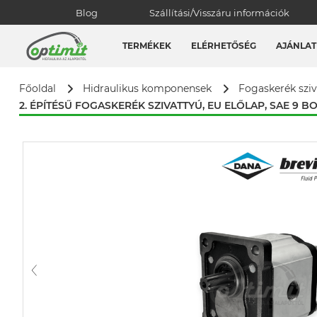
Blog
Szállítási/Visszáru információk
TERMÉKEK
ELÉRHETŐSÉG
AJÁNLAT
Főoldal
Hidraulikus komponensek
Fogaskerék szi
2. ÉPÍTÉSŰ FOGASKERÉK SZIVATTYÚ, EU ELŐLAP, SAE 9 B