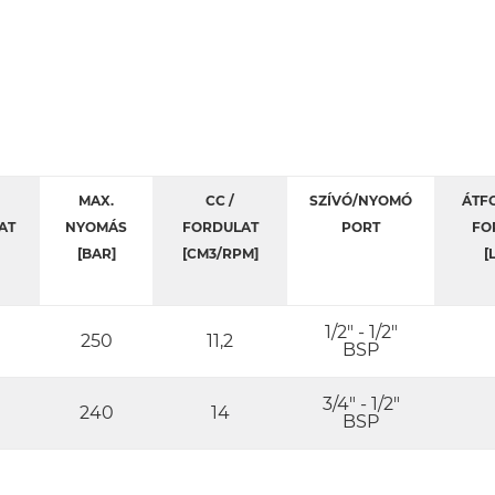
MAX.
CC /
SZÍVÓ/NYOMÓ
ÁTFO
AT
NYOMÁS
FORDULAT
PORT
FO
[BAR]
[CM3/RPM]
[
1/2" - 1/2"
250
11,2
BSP
3/4" - 1/2"
240
14
BSP