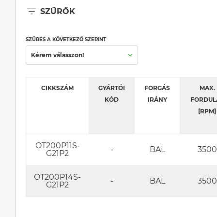
SZŰRŐK
SZŰRÉS A KÖVETKEZŐ SZERINT
Kérem válasszon!
CIKKSZÁM
GYÁRTÓI
FORGÁS
MAX.
KÓD
IRÁNY
FORDUL
[RPM]
OT200P11S-
-
BAL
3500
G21P2
OT200P14S-
-
BAL
3500
G21P2