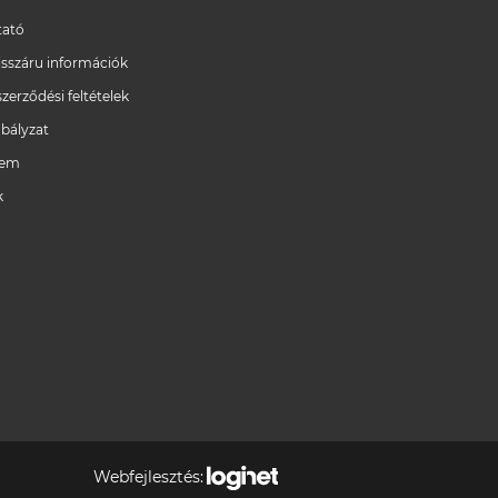
ató
/visszáru információk
szerződési feltételek
bályzat
lem
k
Webfejlesztés: