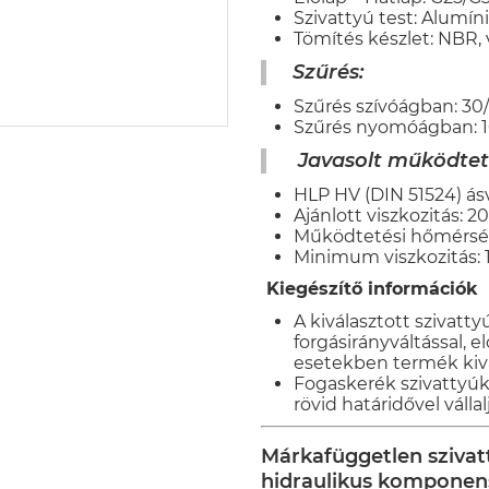
Szivattyú test: Alumí
Tömítés készlet: NBR, 
Szűrés
:
Szűrés szívóágban: 30
Szűrés nyomóágban: 1
Javasolt működtet
HLP HV (DIN 51524) ásv
Ajánlott viszkozitás: 
Működtetési hőmérsékl
Minimum viszkozitás:
Kiegészítő információk
A kiválasztott szivatt
forgásirányváltással, 
esetekben termék kivál
Fogaskerék szivattyúk i
rövid határidővel vállal
Márkafüggetlen szivatt
hidraulikus kompone