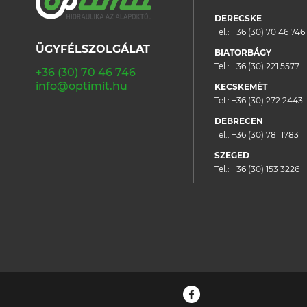
DERECSKE
Tel.:
+36 (30) 70 46 746
ÜGYFÉLSZOLGÁLAT
BIATORBÁGY
Tel.:
+36 (30) 221 5577
+36 (30) 70 46 746
info@optimit.hu
KECSKEMÉT
Tel.:
+36 (30) 272 2443
DEBRECEN
Tel.:
+36 (30) 781 1783
SZEGED
Tel.:
+36 (30) 153 3226