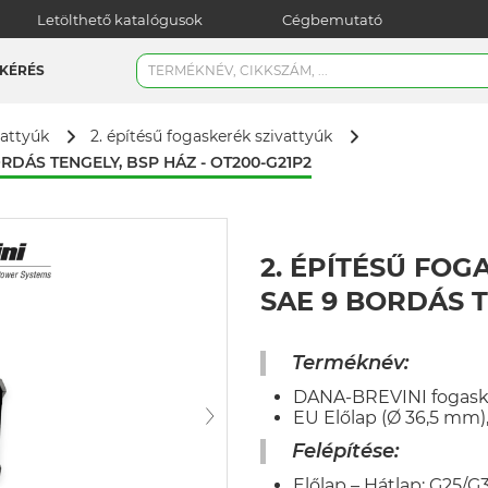
Letölthető katalógusok
Cégbemutató
KÉRÉS
vattyúk
2. építésű fogaskerék szivattyúk
ORDÁS TENGELY, BSP HÁZ - OT200-G21P2
2. ÉPÍTÉSŰ FOG
SAE 9 BORDÁS T
Terméknév:
DANA-BREVINI fogaske
EU Előlap (Ø 36,5 mm)
Felépítése:
Előlap – Hátlap: G25/G