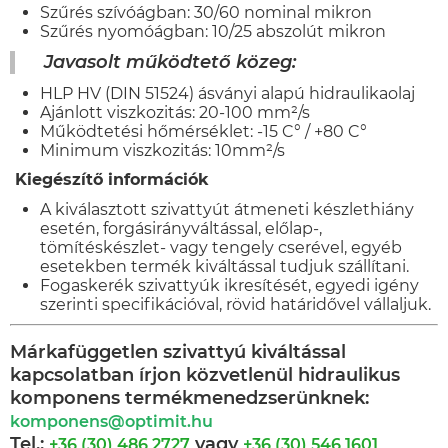
Szűrés szívóágban: 30/60 nominal mikron
Szűrés nyomóágban: 10/25 abszolút mikron
Javasolt működtető közeg:
HLP HV (DIN 51524) ásványi alapú hidraulikaolaj
Ajánlott viszkozitás: 20-100 mm²/s
Működtetési hőmérséklet: -15 C° / +80 C°
Minimum viszkozitás: 10mm²/s
Kiegészítő információk
A kiválasztott szivattyút átmeneti készlethiány
esetén, forgásirányváltással, előlap-,
tömítéskészlet- vagy tengely cserével, egyéb
esetekben termék kiváltással tudjuk szállítani.
Fogaskerék szivattyúk ikresítését, egyedi igény
szerinti specifikációval, rövid határidővel vállaljuk.
Márkafüggetlen szivattyú kiváltással
kapcsolatban írjon közvetlenül hidraulikus
komponens termékmenedzserünknek:
komponens@optimit.hu
Tel.:
vagy
+36 (30) 486 2727
+36 (30) 546 1601