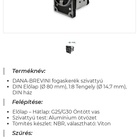
Terméknév:
DANA-BREVINI fogaskerék szivattyú
DIN Előlap (Ø 80 mm), 1:8 Tengely (Ø 14,7 mm),
DIN ház
Felépítése:
Előlap – Hátlap: G25/G30 Öntött vas
Szivattyú test: Alumínium ötvözet
Tömítés készlet: NBR, választható: Viton
Szűrés
: