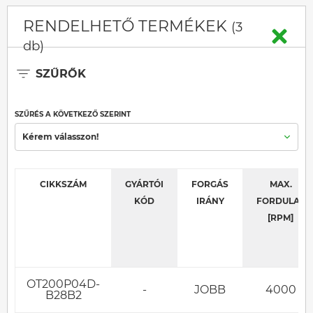
RENDELHETŐ TERMÉKEK
(3
db)
SZŰRŐK
SZŰRÉS A KÖVETKEZŐ SZERINT
Kérem válasszon!
CIKKSZÁM
GYÁRTÓI
FORGÁS
MAX.
KÓD
IRÁNY
FORDULAT
[RPM]
OT200P04D-
-
JOBB
4000
B28B2