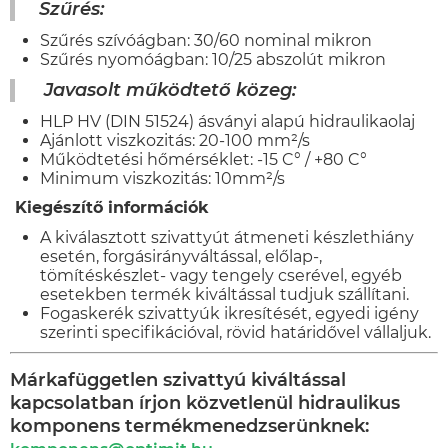
Szűrés
:
Szűrés szívóágban: 30/60 nominal mikron
Szűrés nyomóágban: 10/25 abszolút mikron
Javasolt működtető közeg:
HLP HV (DIN 51524) ásványi alapú hidraulikaolaj
Ajánlott viszkozitás: 20-100 mm²/s
Működtetési hőmérséklet: -15 C° / +80 C°
Minimum viszkozitás: 10mm²/s
Kiegészítő információk
A kiválasztott szivattyút átmeneti készlethiány
esetén, forgásirányváltással, előlap-,
tömítéskészlet- vagy tengely cserével, egyéb
esetekben termék kiváltással tudjuk szállítani.
Fogaskerék szivattyúk ikresítését, egyedi igény
szerinti specifikációval, rövid határidővel vállaljuk.
Márkafüggetlen szivattyú kiváltással
kapcsolatban írjon közvetlenül hidraulikus
komponens termékmenedzserünknek: