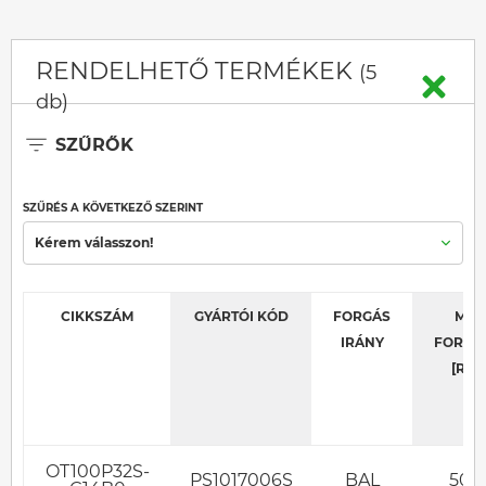
RENDELHETŐ TERMÉKEK
(5
db)
SZŰRŐK
SZŰRÉS A KÖVETKEZŐ SZERINT
Kérem válasszon!
CIKKSZÁM
GYÁRTÓI KÓD
FORGÁS
MAX
IRÁNY
FORDU
[RPM
OT100P32S-
PS1017006S
BAL
500