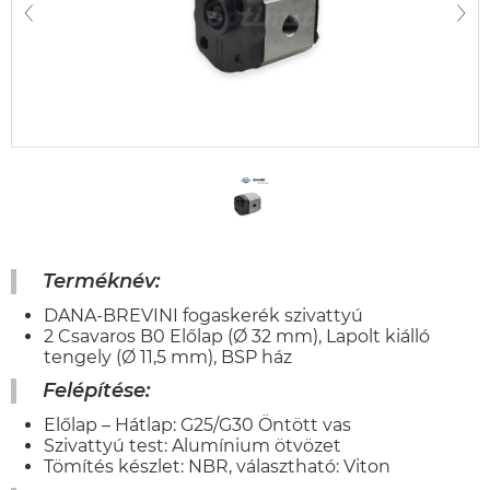
Terméknév:
DANA-BREVINI fogaskerék szivattyú
2 Csavaros B0 Előlap (Ø 32 mm), Lapolt kiálló
tengely (Ø 11,5 mm), BSP ház
Felépítése:
Előlap – Hátlap: G25/G30 Öntött vas
Szivattyú test: Alumínium ötvözet
Tömítés készlet: NBR, választható: Viton