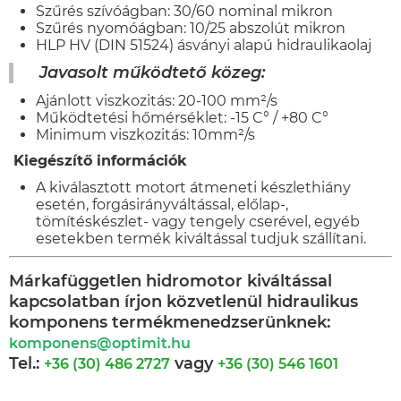
Szűrés szívóágban: 30/60 nominal mikron
Szűrés nyomóágban: 10/25 abszolút mikron
HLP HV (DIN 51524) ásványi alapú hidraulikaolaj
Javasolt működtető közeg:
Ajánlott viszkozitás: 20-100 mm²/s
Működtetési hőmérséklet: -15 C° / +80 C°
Minimum viszkozitás: 10mm²/s
Kiegészítő információk
A kiválasztott motort átmeneti készlethiány
esetén, forgásirányváltással, előlap-,
tömítéskészlet- vagy tengely cserével, egyéb
esetekben termék kiváltással tudjuk szállítani.
Márkafüggetlen hidromotor kiváltással
kapcsolatban írjon közvetlenül hidraulikus
komponens termékmenedzserünknek:
komponens@optimit.hu
Tel.:
vagy
+36 (30) 486 2727
+36 (30) 546 1601