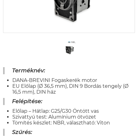
Terméknév:
DANA-BREVINI Fogaskerék motor
EU Előlap (Ø 36,5 mm), DIN 9 Bordás tengely (Ø
16,5 mm), DIN ház
Felépítése:
Előlap – Hátlap: G25/G30 Öntött vas
Szivattyú test: Alumínium ötvözet
Tömítés készlet: NBR, választható: Viton
Szűrés
: