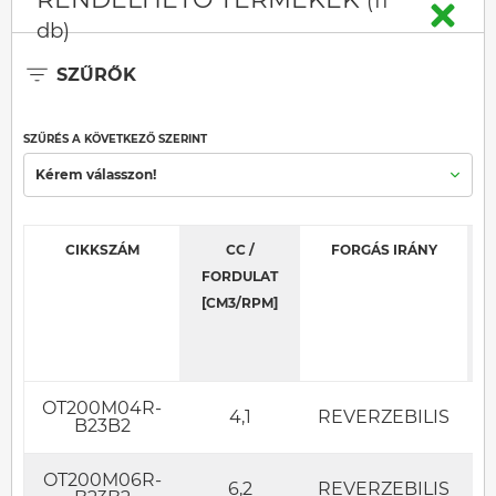
(11
db)
SZŰRŐK
SZŰRÉS A KÖVETKEZŐ SZERINT
Kérem válasszon!
CIKKSZÁM
CC /
FORGÁS IRÁNY
FORDULAT
[CM3/RPM]
OT200M04R-
4,1
REVERZEBILIS
B23B2
OT200M06R-
6,2
REVERZEBILIS